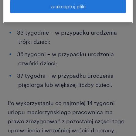
zaakceptuj pliki
31 tygodni – w przypadku urodzenia
dwójki dzieci;
33 tygodnie – w przypadku urodzenia
trójki dzieci;
35 tygodni – w przypadku urodzenia
czwórki dzieci;
37 tygodni – w przypadku urodzenia
pięciorga lub większej liczby dzieci.
Po wykorzystaniu co najmniej 14 tygodni
urlopu macierzyńskiego pracownica ma
prawo zrezygnować z pozostałej części tego
uprawnienia i wcześniej wrócić do pracy.