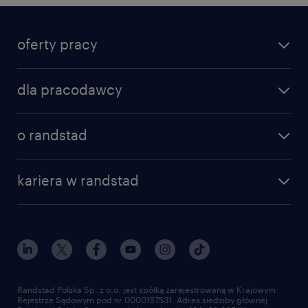
oferty pracy
dla pracodawcy
o randstad
kariera w randstad
Randstad Polska Sp. z o.o. jest spółką zarejestrowaną w Krajowym
Rejestrze Sądowym pod nr 0000157531. Adres siedziby głównej