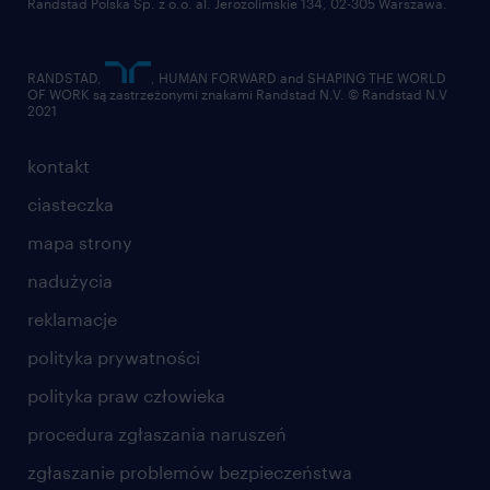
Randstad Polska Sp. z o.o. al. Jerozolimskie 134, 02-305 Warszawa.
RANDSTAD,
, HUMAN FORWARD and SHAPING THE WORLD
OF WORK są zastrzeżonymi znakami Randstad N.V. © Randstad N.V
2021
kontakt
ciasteczka
mapa strony
nadużycia
reklamacje
polityka prywatności
polityka praw człowieka
procedura zgłaszania naruszeń
zgłaszanie problemów bezpieczeństwa