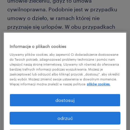
umowie-zleceniu, gdyż to umowa
cywilnoprawna. Podobnie jest w przypadku
umowy o dzieło, w ramach której nie
przyznaje się urlopów. W obu przypadkach
może jednak przysługiwać zasiłek
macierzyński, który jest wypłacany przez
Informacje o plikach cookies
ZUS.
Używamy plików cookies, aby zapewnić Ci doświadczenie dostosowane
do Twoich potrzeb, zdiagnozować problemy techniczne i pomóc nam
ulepszyć naszą stronę internetową. Używamy ich również do oferowania
Wymiar urlopu macierzyńskiego
bardziej trafnych informacji podczas wyszukiwania. Możesz je
zaakceptować lub odrzucić albo kliknąć przycisk „dostosuj”, aby określić
swój wybór. Możesz zmienić swoje ustawienia w dowolnym momencie.
Długość urlopu macierzyńskiego uzależniona
Więcej informacji można znaleźć w naszej polityce
plików cookies.
jest od liczby dzieci urodzonych podczas
dostosuj
jednego porodu:
odrzuć
20 tygodni – w przypadku urodzenia
jednego dziecka;