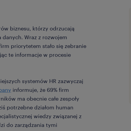
rów biznesu, którzy odrzucają
a danych. Wraz z rozwojem
irm priorytetem stało się zebranie
jąc te informacje w procesie
isiejszych systemów HR zazwyczaj
pany
informuje, że 69% firm
ników ma obecnie całe zespoły
 dziś potrzebne działom human
jalistycznej wiedzy związanej z
zi do zarządzania tymi