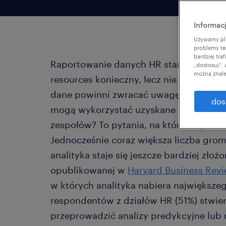
Informacj
Używamy pli
problemy te
bardziej tr
Raportowanie danych HR stanowiło dla 
„dostosuj”,
można znale
resources konieczny, lecz nie zawsze naj
dane powinni zwracać uwagę, jak często
dos
mogą wykorzystać uzyskane informacje
zespołów? To pytania, na które odpowie
Jednocześnie coraz większa liczba gro
analityka staje się jeszcze bardziej zło
opublikowanej w
Harvard Business Rev
w których analityka nabiera największe
respondentów z działów HR (51%) stwierd
przeprowadzić analizy predykcyjne lu