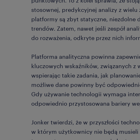
punktowych. To z kolei sprawia, że st
stosownej, predykcyjnej analizy z wielu
platformy są zbyt statyczne, niezdolne
trendów. Zatem, nawet jeśli zespół ana
do rozważenia, odkryte przez nich info
Platforma analityczna powinna zapewni
kluczowych wskaźników, związanych z 
wspierając takie zadania, jak planowani
możliwe dane powinny być odpowiedni
Gdy używanie technologii wymaga intens
odpowiednio przystosowana bariery wejś
Jonker twierdzi, że w przyszłości tech
w którym użytkownicy nie będą musieli