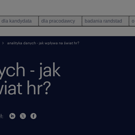
dla kandydata
dla pracodawcy
badania randstad
o
analityka danych - jak wpływa na świat hr?
ych - jak
iat hr?
ł: