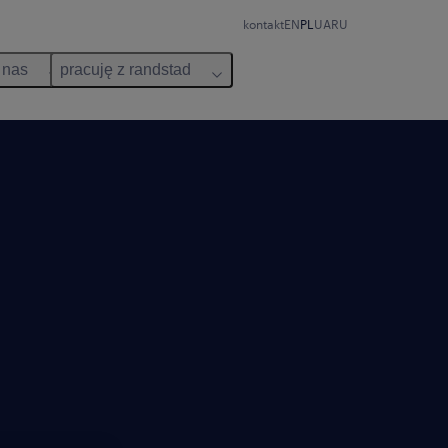
kontakt
EN
PL
UA
RU
 nas
pracuję z randstad