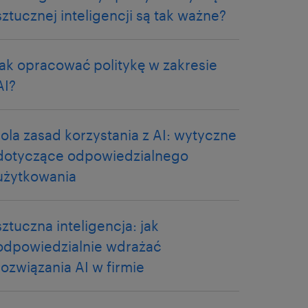
sztucznej inteligencji są tak ważne?
jak opracować politykę w zakresie
AI?
rola zasad korzystania z AI: wytyczne
dotyczące odpowiedzialnego
użytkowania
sztuczna inteligencja: jak
odpowiedzialnie wdrażać
rozwiązania AI w firmie