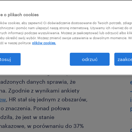
e o plikach cookies
ków cookies, aby zapewnić Ci doświadczenie dostosowane do Twoich potrzeb, zdia
chniczne i pomóc nam ulepszyć naszą stronę internetową. Używamy ich również do o
afnych informacji podczas wyszukiwania. Możesz je zaakceptować lub odrzucić albo kli
specjalistów z obszaru human
 aby określić swój wybór. Możesz zmienić swoje ustawienia w dowolnym momencie. Wię
źć w naszej polityce
plików cookies.
milszy element pracy. Na jakie
 powinni to robić i w jaki sposób
tosuj
odrzuć
zaakce
, by poprawić efektywność
dzi szuka każda organizacja.
madzonych danych sprawia, że
żona. Zgodnie z wynikami ankiety
iew
, HR stał się jednym z obszarów,
go znaczenia. Ponad połowa
ziła, że jest w stanie
b nakazowe, w porównaniu do 37%