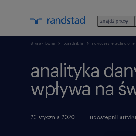
znajdź pracę
strona główna
poradnik hr
nowoczesne technologie
analityka dan
wpływa na św
23 stycznia 2020
udostępnij artyku