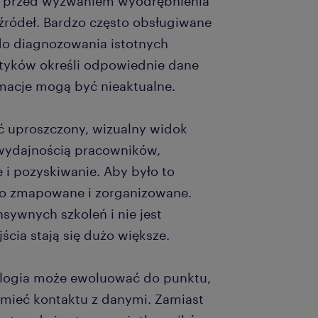
oją przed wyzwaniem wyodrębnienia
 źródeł. Bardzo często obsługiwane
 do diagnozowania istotnych
lityków określi odpowiednie dane
rmacje mogą być nieaktualne.
ć uproszczony, wizualny widok
wydajnością pracowników,
e i pozyskiwanie. Aby było to
o zmapowane i zorganizowane.
ywnych szkoleń i nie jest
cia stają się dużo większe.
nologia może ewoluować do punktu,
 mieć kontaktu z danymi. Zamiast