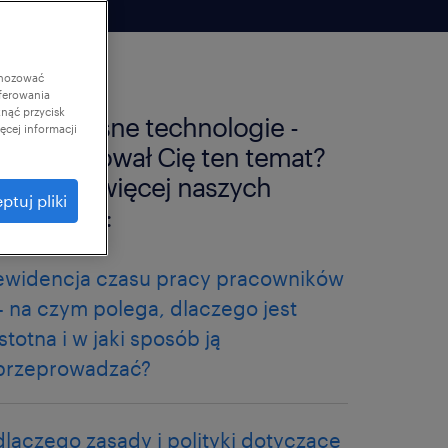
gnozować
ferowania
knąć przycisk
nowoczesne technologie -
cej informacji
zainteresował Cię ten temat?
sprawdź więcej naszych
ptuj pliki
artykułów:
ewidencja czasu pracy pracowników
– na czym polega, dlaczego jest
istotna i w jaki sposób ją
przeprowadzać?
dlaczego zasady i polityki dotyczące