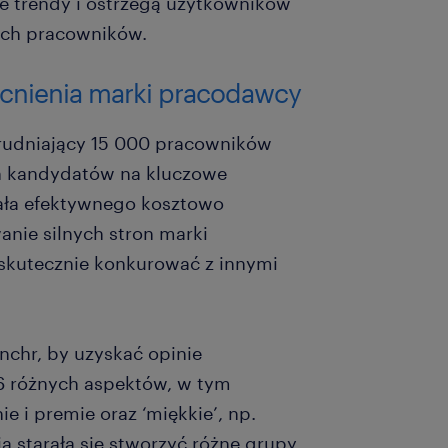
e trendy i ostrzegą użytkowników
 ich pracowników.
ocnienia marki pracodawcy
trudniający 15 000 pracowników
h kandydatów na kluczowe
ała efektywnego kosztowo
anie silnych stron marki
 skutecznie konkurować z innymi
nchr, by uzyskać opinie
6 różnych aspektów, w tym
ie i premie oraz ‘miękkie’, np.
ja starała się stworzyć różne grupy