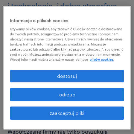
i technologia, i dobra atmosfera
Z rozmów, które prowadzimy z klientami
Informacje o plikach cookies
Randstad wynika, że nowoczesność w
Używamy plików cookies, aby zapewnić Ci doświadczenie dostosowane
do Twoich potrzeb, zdiagnozować problemy techniczne i pomóc nam
zarządzaniu firmą coraz częściej wiąże się
ulepszyć naszą stronę internetową. Używamy ich również do oferowania
bardziej trafnych informacji podczas wyszukiwania. Możesz je
dziś z inwestycjami w najnowsze technologie
zaakceptować lub odrzucić albo kliknąć przycisk „dostosuj”, aby określić
swój wybór. Możesz zmienić swoje ustawienia w dowolnym momencie.
pomagające m.in. digitalizować
Więcej informacji można znaleźć w naszej polityce
plików cookies.
dokumentację, automatyzować procesy czy
skuteczniej zarządzać zasobami ludzkimi.
dostosuj
Poniżej zebraliśmy kilka przykładów tego
rodzaju działań:
odrzuć
automatyzacja, innowacyjność i
zaakceptuj pliki
integracja systemów
Współczesne firmy nie tylko poszukują