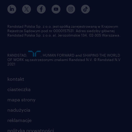
Randstad Polska Sp. z o.o. jest spółką zarejestrowaną w Krajowym
Rejestrze Sądowym pod nr 0000157531. Adres siedziby głównej
Randstad Polska Sp. z o.o. al. Jerozolimskie 134, 02-305 Warszawa.
RANDSTAD,
, HUMAN FORWARD and SHAPING THE WORLD
OF WORK są zastrzeżonymi znakami Randstad N.V. © Randstad N.V
2021
kontakt
ciasteczka
mapa strony
nadużycia
reklamacje
polityka prywatności