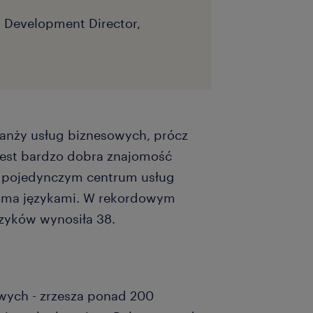
s Development Director,
anży usług biznesowych, prócz
jest bardzo dobra znajomość
w pojedynczym centrum usług
ioma językami. W rekordowym
zyków wynosiła 38.
wych - zrzesza ponad 200