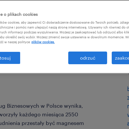
e o plikach cookies
ków cookies, aby zapewnić Ci doświadczenie dostosowane do Twoich potrzeb, zdia
chniczne i pomóc nam ulepszyć naszą stronę internetową. Używamy ich również do o
afnych informacji podczas wyszukiwania. Możesz je zaakceptować lub odrzucić albo kli
 aby określić swój wybór. Możesz zmienić swoje ustawienia w dowolnym momencie. Wię
źć w naszej polityce
plików cookies.
tosuj
odrzuć
zaakce
ug Biznesowych w Polsce wynika,
tworzyły każdego miesiąca 2550
rudnienia przestały być magnesem