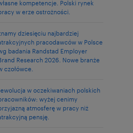
własne kompetencje. Polski rynek
pracy w erze ostrożności.
znamy dziesięciu najbardziej
atrakcyjnych pracodawców w Polsce
wg badania Randstad Employer
Brand Research 2026. Nowe branże
w czołówce.
rewolucja w oczekiwaniach polskich
pracowników: wyżej cenimy
przyjazną atmosferę w pracy niż
atrakcyjną pensję.