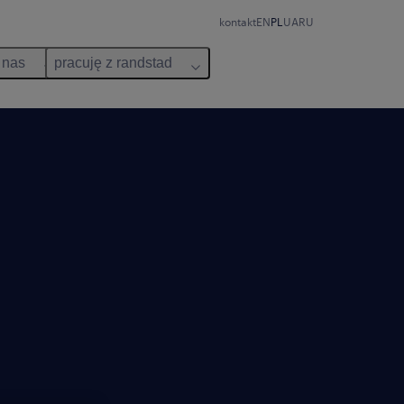
kontakt
EN
PL
UA
RU
 nas
pracuję z randstad