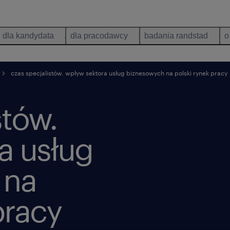
dla kandydata
dla pracodawcy
badania randstad
o
czas specjalistów. wpływ sektora usług biznesowych na polski rynek pracy
stów.
a usług
 na
pracy