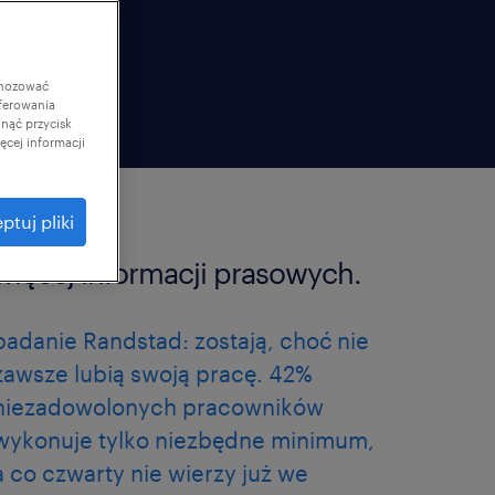
gnozować
ferowania
knąć przycisk
cej informacji
ptuj pliki
więcej informacji prasowych.
badanie Randstad: zostają, choć nie
zawsze lubią swoją pracę. 42%
niezadowolonych pracowników
wykonuje tylko niezbędne minimum,
a co czwarty nie wierzy już we