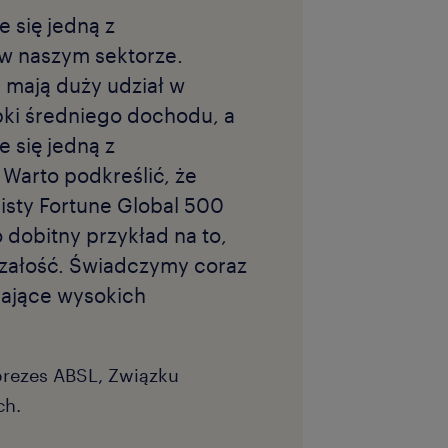
e się jedną z
i w naszym sektorze.
mają duży udział w
pki średniego dochodu, a
e się jedną z
. Warto podkreślić, że
 listy Fortune Global 500
 dobitny przykład na to,
rzałość. Świadczymy coraz
gające wysokich
prezes ABSL, Związku
ch.