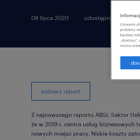
Informacj
08 lipca 2020
udostępnij artykuł:
Używamy pli
problemy te
bardziej tr
„dostosuj”,
można znale
dos
pobierz raport
Z najnowszego raportu ABSL Sektor Usł
że w 2019 r. centra usług biznesowych 
nowych miejsc pracy. Niskie koszty zat