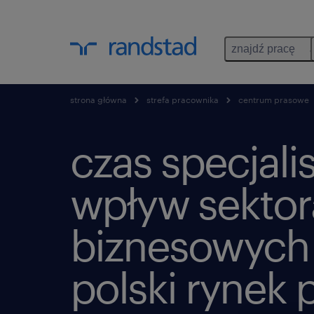
znajdź pracę
strona główna
strefa pracownika
centrum prasowe
czas specjali
wpływ sektor
biznesowych
polski rynek 