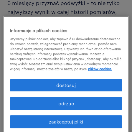
6 miesięcy przyznać podwyżki – to nie tylko
najwyższy wynik w całej historii pomiarów,
ale również bliski rekordu wzrost między
kolejnymi edycjami badania: od maja odsetek
Informacje o plikach cookies
firm planujących podniesienie wynagrodzeń
Używamy plików cookies, aby zapewnić Ci doświadczenie dostosowane
do Twoich potrzeb, zdiagnozować problemy techniczne i pomóc nam
zwiększył się aż o 26 p.p. Większą różnicę (27
ulepszyć naszą stronę internetową. Używamy ich również do oferowania
bardziej trafnych informacji podczas wyszukiwania. Możesz je
p.p.) odnotowano dotąd tylko raz – między
zaakceptować lub odrzucić albo kliknąć przycisk „dostosuj”, aby określić
wiosną a jesienią 2021 r. Również od 2021 r.
swój wybór. Możesz zmienić swoje ustawienia w dowolnym momencie.
Więcej informacji można znaleźć w naszej polityce
plików cookies.
odsetek firm, które zamierzają obniżać
wynagrodzenia utrzymuje się na
dostosuj
niezmiennym, marginalnym poziomie i
wynosi 1 proc.
odrzuć
43 proc. pracodawców, którzy zamierzają
zaakceptuj pliki
podnieść płace, deklaruje średnie podwyżki