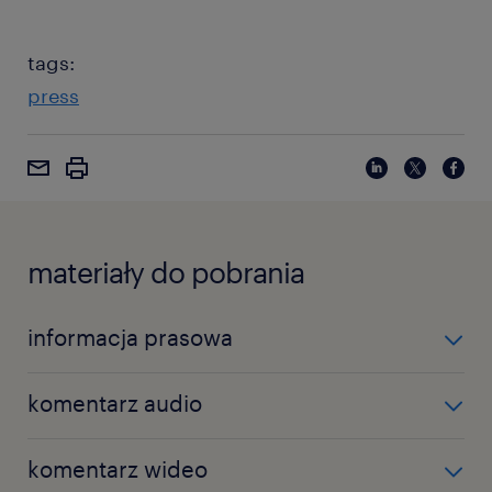
tags:
press
materiały do pobrania
informacja prasowa
Pobierz informację prasową w formacie Microsoft
komentarz audio
Word »
Pobierz komentarz audio »
komentarz wideo