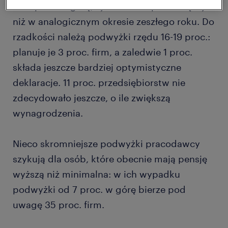
od 7 proc. w górę, i jest ich o 3 proc. więcej
niż w analogicznym okresie zeszłego roku. Do
rzadkości należą podwyżki rzędu 16-19 proc.:
planuje je 3 proc. firm, a zaledwie 1 proc.
składa jeszcze bardziej optymistyczne
deklaracje. 11 proc. przedsiębiorstw nie
zdecydowało jeszcze, o ile zwiększą
wynagrodzenia.
Nieco skromniejsze podwyżki pracodawcy
szykują dla osób, które obecnie mają pensję
wyższą niż minimalna: w ich wypadku
podwyżki od 7 proc. w górę bierze pod
uwagę 35 proc. firm.