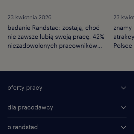
23 kwietnia 2026
23 kwie
badanie Randstad: zostają, choć
znamy d
nie zawsze lubią swoją pracę. 42%
atrakc
niezadowolonych pracowników
Polsce
wykonuje tylko niezbędne
Employ
minimum, a co czwarty nie wierzy
Nowe b
już we własne kompetencje.
Polski rynek pracy w erze
oferty pracy
ostrożności.
dla pracodawcy
o randstad