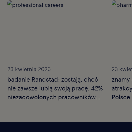
23 kwietnia 2026
23 kwie
badanie Randstad: zostają, choć
znamy d
nie zawsze lubią swoją pracę. 42%
atrakc
niezadowolonych pracowników
Polsce
wykonuje tylko niezbędne
Employ
minimum, a co czwarty nie wierzy
Nowe b
już we własne kompetencje.