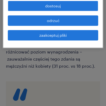
kobietami a mężczyznami. Jednocześnie
dostosuj
niemal tyle samo, bo 63 proc. Polaków
uważa, że jawność pensji może skutkować
odrzuć
wewnętrznymi konfliktami w miejscu pracy.
25 proc. natomiast zgadza się z
zaakceptuj pliki
twierdzeniem, że wiek i płeć różnicują nasze
możliwości zawodowe, a więc powinny także
różnicować poziom wynagrodzenia –
zauważalnie częściej tego zdania są
mężczyźni niż kobiety (31 proc. vs 18 proc.).