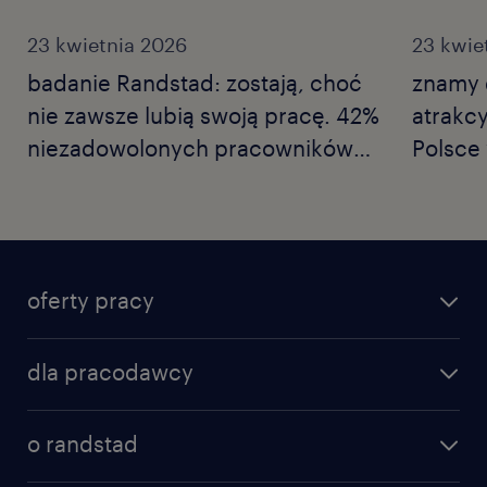
23 kwietnia 2026
23 kwie
badanie Randstad: zostają, choć
znamy d
nie zawsze lubią swoją pracę. 42%
atrakc
niezadowolonych pracowników
Polsce
wykonuje tylko niezbędne
Employ
minimum, a co czwarty nie wierzy
Nowe b
już we własne kompetencje.
Polski rynek pracy w erze
oferty pracy
ostrożności.
dla pracodawcy
o randstad