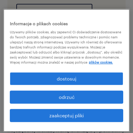
materiały do pobrania
Informacje o plikach cookies
Używamy plików cookies, aby zapewnić Ci doświadczenie dostosowane
spektakularny awans branży IT na
do Twoich potrzeb, zdiagnozować problemy techniczne i pomóc nam
pozycję lidera
ulepszyć naszą stronę internetową. Używamy ich również do oferowania
bardziej trafnych informacji podczas wyszukiwania. Możesz je
zaakceptować lub odrzucić albo kliknąć przycisk „dostosuj”, aby określić
swój wybór. Możesz zmienić swoje ustawienia w dowolnym momencie.
W porównaniu do ubiegłorocznej edycji
Więcej informacji można znaleźć w naszej polityce
plików cookies.
badania, branża IT w rankingu
najatrakcyjniejszych sektorów mocno
dostosuj
awansowała – na 1. miejsce wspięła się aż z 8.
pozycji, osiągając 51 proc. wskazań. Tuż za
odrzuć
nią, z niemal identycznym wynikiem
uplasował się sektor motoryzacyjny, czyli
zaakceptuj pliki
zeszłoroczny lider: 50 proc. wskazań. Trzecią
najczęściej wskazywaną branżą był pokrewny