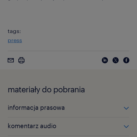
tags:
press
materiały do pobrania
informacja prasowa
Pobierz informację prasową w formacie Microsoft
komentarz audio
Word »