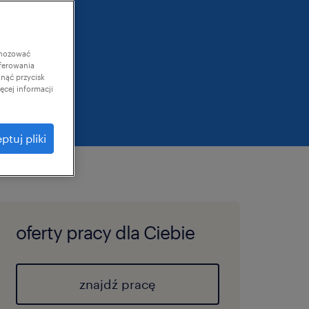
gnozować
ferowania
knąć przycisk
cej informacji
ptuj pliki
oferty pracy dla Ciebie
znajdź pracę