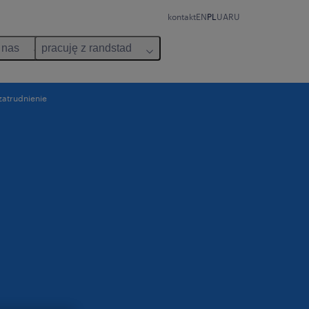
kontakt
EN
PL
UA
RU
 nas
pracuję z randstad
zatrudnienie