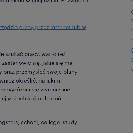
mie nieco więcej czasu. Pozwoli to
rzędzie pracy przez internet lub w
e szukać pracy, warto też
 zastanowić się, jakie się ma
y oraz przemyśleć swoje plany
nież określić, na jakim
zym wyróżnia się wymarzone
ejszej selekcji ogłoszeń.