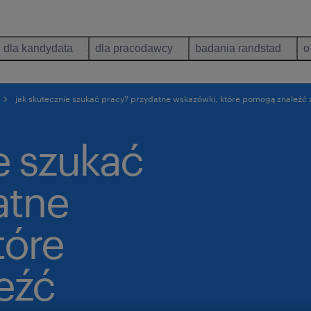
dla kandydata
dla pracodawcy
badania randstad
o
jak skutecznie szukać pracy? przydatne wskazówki, które pomogą znaleźć 
e szukać
atne
tóre
eźć