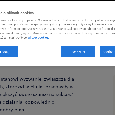
e o plikach cookies
ków cookies, aby zapewnić Ci doświadczenie dostosowane do Twoich potrzeb, zdia
chniczne i pomóc nam ulepszyć naszą stronę internetową. Używamy ich również do o
afnych informacji podczas wyszukiwania. Możesz je zaakceptować lub odrzucić albo kli
ł:
 aby określić swój wybór. Możesz zmienić swoje ustawienia w dowolnym momencie. Wię
źć w naszej polityce
plików cookies.
tosuj
odrzuć
zaakce
 stanowi wyzwanie, zwłaszcza dla
h, które od wielu lat pracowały w
większyć swoje szanse na sukces?
 działania, odpowiednio
dobry plan.