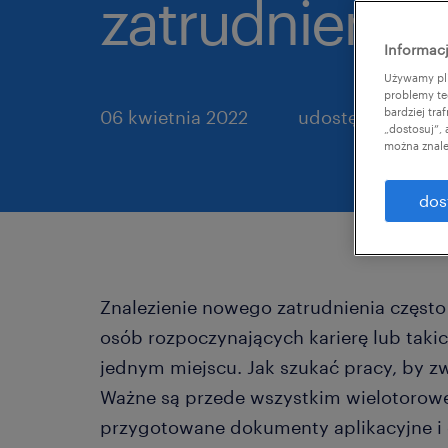
zatrudnienie
Informacj
Używamy pli
problemy te
bardziej tr
06 kwietnia 2022
udostępnij artyku
„dostosuj”,
można znale
dos
Znalezienie nowego zatrudnienia często
osób rozpoczynających karierę lub takic
jednym miejscu. Jak szukać pracy, by z
Ważne są przede wszystkim wielotorowe
przygotowane dokumenty aplikacyjne i 