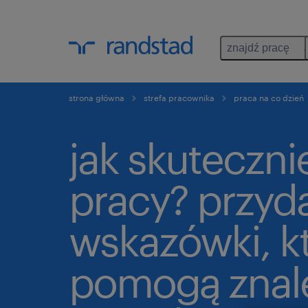
znajdź pracę
strona główna
strefa pracownika
praca na co dzień
jak skuteczni
pracy? przyd
wskazówki, k
pomogą znal