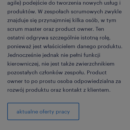
agile) podejście do tworzenia nowych usług i
produktów. W zespołach scrumowych zwykle
czy product owner jest członkiem zespołu?
znajduje się przynajmniej kilka osób, w tym
jak wygląda dzień pracy product ownera?
scrum master oraz product owner. Ten
ostatni odgrywa szczególnie istotną rolę,
ile zarabia product owner?
ponieważ jest właścicielem danego produktu.
Jednocześnie jednak nie pełni funkcji
jakie są wady i zalety pracy jako product owner?
kierowniczej, nie jest także zwierzchnikiem
pozostałych członków zespołu. Product
owner to po prostu osoba odpowiedzialna za
rozwój produktu oraz kontakt z klientem.
aktualne oferty pracy