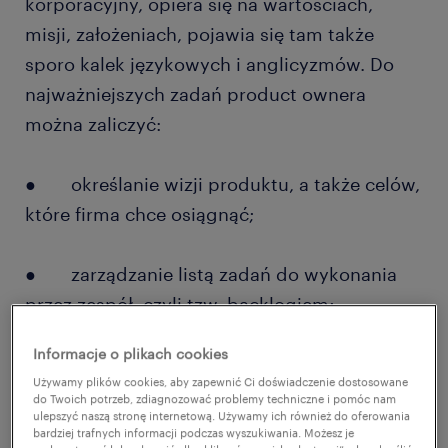
korporacyjny, opiera się na wartościach,
misji, założeniach, pojawia się tam także
sporo kalek językowych i anglicyzmów. Do
najważniejszych zadań product ownera
można zaliczyć:
● określanie wizji produktu, a także celów,
które firma chce osiągnąć;
● zarządzanie listą zadań do wykonania
przez zespół, czyli tzw. backlogiem;
Informacje o plikach cookies
● ustalanie najważniejszych priorytetów
Używamy plików cookies, aby zapewnić Ci doświadczenie dostosowane
potrzeb;
do Twoich potrzeb, zdiagnozować problemy techniczne i pomóc nam
ulepszyć naszą stronę internetową. Używamy ich również do oferowania
bardziej trafnych informacji podczas wyszukiwania. Możesz je