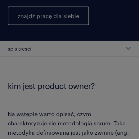
znajdź pracę dla siebie
spis treści
czym zajmuje się product owner?
product owner kontra product manager.
kim jest product owner?
czym dokładnie jest metodyka scrum?
Na wstępie warto opisać, czym
jak zostać product ownerem?
charakteryzuje się metodologia scrum. Taka
metodyka definiowana jest jako zwinne (ang.
co musi umieć product owner?