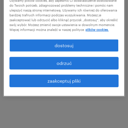
Używamy plików cookies, aby zapewnić Ci doświadczenie dostosowane
do Twoich potrzeb, zdiagnozować problemy techniczne i pomóc nam
pobierz przewodnik
ulepszyć naszą stronę internetową. Używamy ich również do oferowania
bardziej trafnych informacji podczas wyszukiwania. Możesz je
zaakceptować lub odrzucić albo kliknąć przycisk „dostosuj”, aby określić
swój wybór. Możesz zmienić swoje ustawienia w dowolnym momencie.
Więcej informacji można znaleźć w naszej polityce
plików cookies.
dostosuj
odrzuć
zaakceptuj pliki