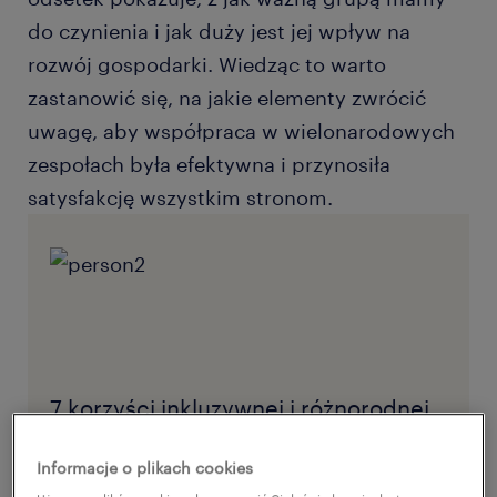
do czynienia i jak duży jest jej wpływ na
rozwój gospodarki. Wiedząc to warto
zastanowić się, na jakie elementy zwrócić
uwagę, aby współpraca w wielonarodowych
zespołach była efektywna i przynosiła
satysfakcję wszystkim stronom.
7 korzyści inkluzywnej i różnorodnej
struktury zatrudnienia.
Informacje o plikach cookies