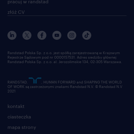
pracuj w randstad
złóż CV
Randstad Polska Sp. z o.o. jest spółką zarejestrowaną w Krajowym
Rejestrze Sądowym pod nr 0000157531. Adres siedziby głównej
Randstad Polska Sp. z o.o. al. Jerozolimskie 134, 02-305 Warszawa.
RANDSTAD,
, HUMAN FORWARD and SHAPING THE WORLD
OF WORK są zastrzeżonymi znakami Randstad N.V. © Randstad N.V
2021
kontakt
ciasteczka
mapa strony