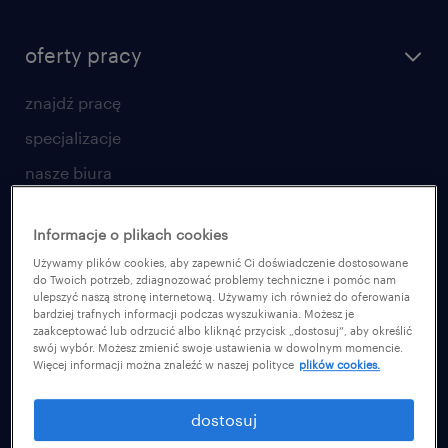
oferty pracy
znajdź pracę
specjalizacje
nasze biura
złóż CV
Informacje o plikach cookies
praca w amazon
Używamy plików cookies, aby zapewnić Ci doświadczenie dostosowane
работа в Польше
do Twoich potrzeb, zdiagnozować problemy techniczne i pomóc nam
ulepszyć naszą stronę internetową. Używamy ich również do oferowania
bardziej trafnych informacji podczas wyszukiwania. Możesz je
dla pracodawcy
zaakceptować lub odrzucić albo kliknąć przycisk „dostosuj”, aby określić
swój wybór. Możesz zmienić swoje ustawienia w dowolnym momencie.
Więcej informacji można znaleźć w naszej polityce
plików cookies.
poznaj nasze usługi
dlaczego randstad
dostosuj
centrum wiedzy