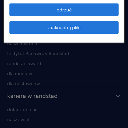
blog randstad
odrzuć
kontakt
zaakceptuj pliki
o randstad
nasza historia
Instytut Badawczy Randstad
randstad award
dla mediów
dla dostawców
kariera w randstad
dołącz do nas
nasz świat