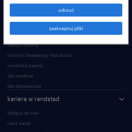
blog randstad
odrzuć
kontakt
zaakceptuj pliki
o randstad
nasza historia
Instytut Badawczy Randstad
randstad award
dla mediów
dla dostawców
kariera w randstad
dołącz do nas
nasz świat