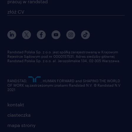
pracuj w randstad
złóż CV
Randstad Polska Sp. z o.o. jest spółką zarejestrowaną w Krajowym
Rejestrze Sądowym pod nr 0000157531. Adres siedziby głównej
Randstad Polska Sp. z o.o. al. Jerozolimskie 134, 02-305 Warszawa.
RANDSTAD,
, HUMAN FORWARD and SHAPING THE WORLD
OF WORK są zastrzeżonymi znakami Randstad N.V. © Randstad N.V
2021
kontakt
ciasteczka
mapa strony