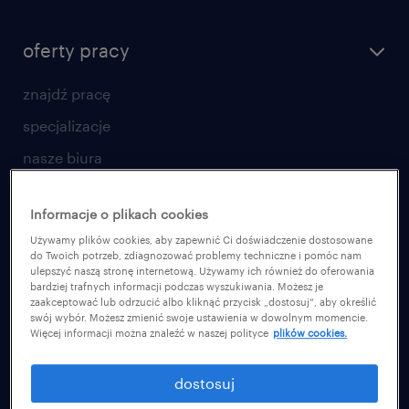
oferty pracy
znajdź pracę
specjalizacje
nasze biura
złóż CV
Informacje o plikach cookies
praca w amazon
Używamy plików cookies, aby zapewnić Ci doświadczenie dostosowane
работа в Польше
do Twoich potrzeb, zdiagnozować problemy techniczne i pomóc nam
ulepszyć naszą stronę internetową. Używamy ich również do oferowania
bardziej trafnych informacji podczas wyszukiwania. Możesz je
dla pracodawcy
zaakceptować lub odrzucić albo kliknąć przycisk „dostosuj”, aby określić
swój wybór. Możesz zmienić swoje ustawienia w dowolnym momencie.
Więcej informacji można znaleźć w naszej polityce
plików cookies.
poznaj nasze usługi
dlaczego randstad
dostosuj
centrum wiedzy