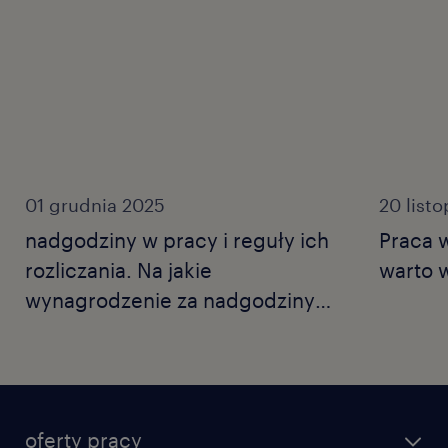
01 grudnia 2025
20 list
nadgodziny w pracy i reguły ich
Praca w
rozliczania. Na jakie
warto 
wynagrodzenie za nadgodziny
można liczyć?
oferty pracy