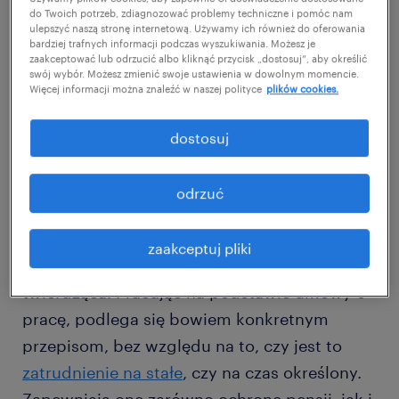
poznać najważniejsze informacje na ten
do Twoich potrzeb, zdiagnozować problemy techniczne i pomóc nam
ulepszyć naszą stronę internetową. Używamy ich również do oferowania
temat, by wiedzieć, jakie są obowiązkowe i
bardziej trafnych informacji podczas wyszukiwania. Możesz je
dobrowolne potrącenia z wynagrodzenia
zaakceptować lub odrzucić albo kliknąć przycisk „dostosuj”, aby określić
swój wybór. Możesz zmienić swoje ustawienia w dowolnym momencie.
przewidziane przez przepisy prawa.
Więcej informacji można znaleźć w naszej polityce
plików cookies.
jakie są obowiązkowe potrącenia z
dostosuj
wynagrodzenia?
odrzuć
Wiele osób zastanawia się, czy pracodawca
może potrącić z wynagrodzenia bez zgody
zaakceptuj pliki
pracownika. Odpowiedź na to pytanie jest
twierdząca. Pracując na podstawie umowy o
pracę, podlega się bowiem konkretnym
przepisom, bez względu na to, czy jest to
zatrudnienie na stałe
, czy na czas określony.