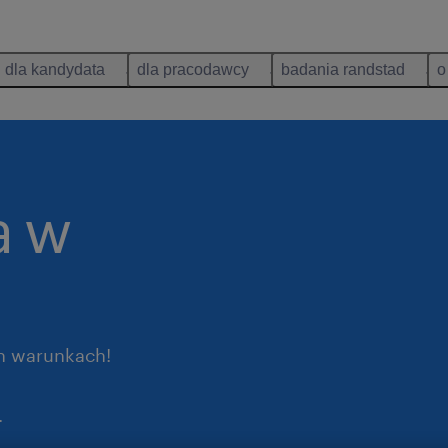
dla kandydata
dla pracodawcy
badania randstad
o
a w
ch warunkach!
.