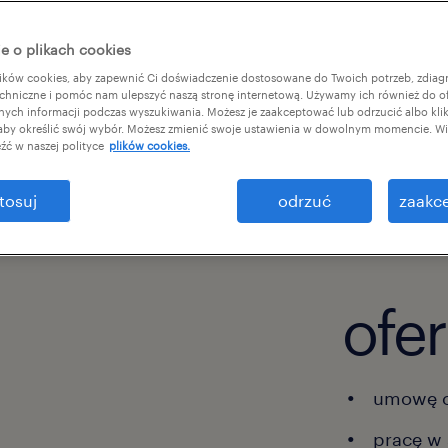
pomocnik operatora maszyn
e o plikach cookies
ków cookies, aby zapewnić Ci doświadczenie dostosowane do Twoich potrzeb, zdia
chniczne i pomóc nam ulepszyć naszą stronę internetową. Używamy ich również do o
afnych informacji podczas wyszukiwania. Możesz je zaakceptować lub odrzucić albo kli
 aby określić swój wybór. Możesz zmienić swoje ustawienia w dowolnym momencie. Wię
źć w naszej polityce
plików cookies.
tosuj
odrzuć
zaakce
ofe
umowę o
pracę w