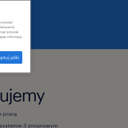
gnozować
ferowania
knąć przycisk
cej informacji
ptuj pliki
rujemy
 pracę
 systemie 3-zmianowym