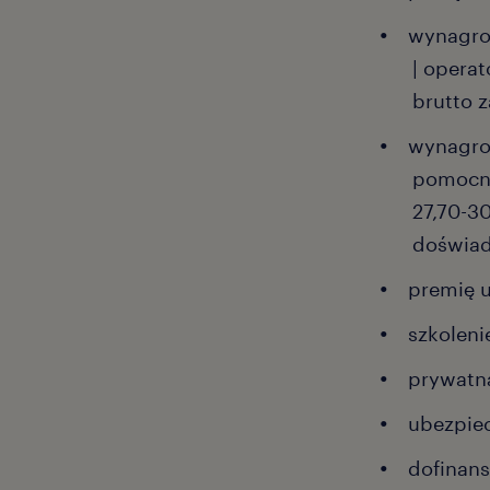
wynagro
| operat
brutto 
wynagro
pomocni
27,70-3
doświad
premię 
szkolen
prywatn
ubezpiec
dofinan