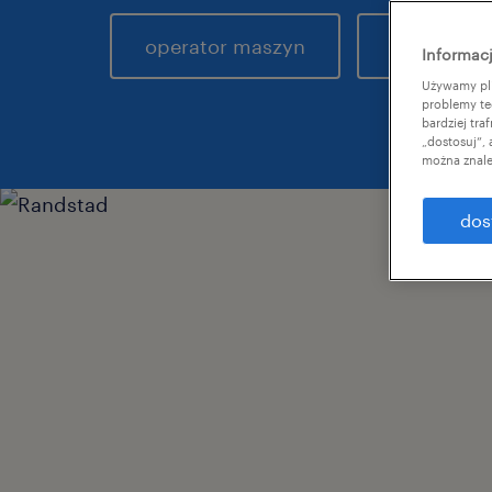
operator maszyn
Informacj
Używamy pli
problemy te
bardziej tr
„dostosuj”,
można znale
dos