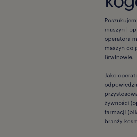
kog
Poszukujemy
maszyn | op
operatora m
maszyn do pr
Brwinowie.
Jako operat
odpowiedzia
przystosowa
żywności (o
farmacji (bl
branży kosm