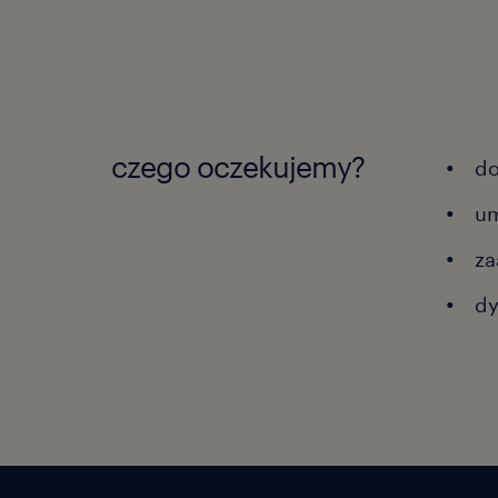
czego oczekujemy?
do
um
za
dy