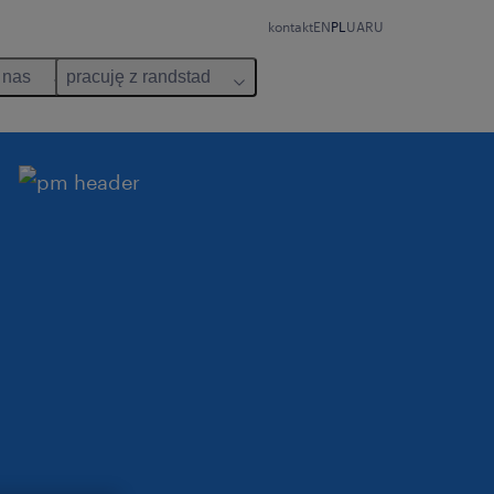
kontakt
EN
PL
UA
RU
 nas
pracuję z randstad