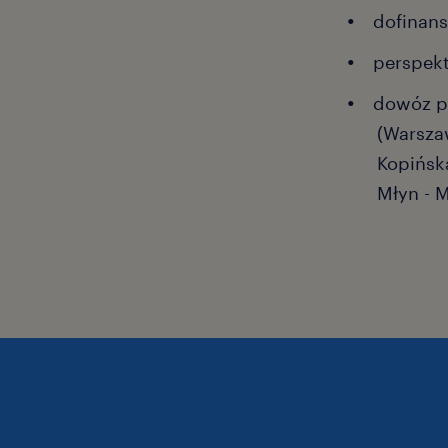
dofinans
perspek
dowóz p
(Warszaw
Kopińska
Młyn - 