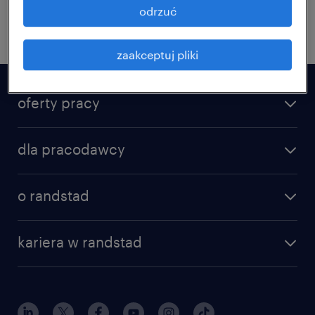
odrzuć
назад
zaakceptuj pliki
oferty pracy
dla pracodawcy
o randstad
kariera w randstad