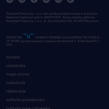
Randstad Polska Sp. z o.o. jest spółką zarejestrowaną w Krajowym
Rejestrze Sądowym pod nr 0000157531. Adres siedziby głównej
Randstad Polska Sp. z o.o. al. Jerozolimskie 134, 02-305 Warszawa.
RANDSTAD,
, HUMAN FORWARD and SHAPING THE WORLD
OF WORK są zastrzeżonymi znakami Randstad N.V. © Randstad N.V
2021
kontakt
ciasteczka
mapa strony
nadużycia
reklamacje
polityka prywatności
polityka praw człowieka