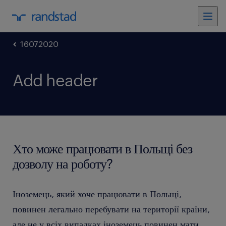
16072020
Add header
Хто може працювати в Польщі без
дозволу на роботу?
Іноземець, який хоче працювати в Польщі,
повинен легально перебувати на території країни,
але не у всіх випадках іноземець повинен мати