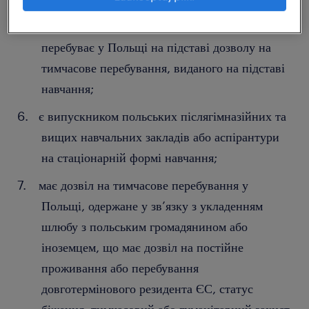
є студентом денної форми навчання та
перебуває у Польщі на підставі дозволу на
тимчасове перебування, виданого на підставі
навчання;
є випускником польських післягімназійних та
вищих навчальних закладів або аспірантури
на стаціонарній формі навчання;
має дозвіл на тимчасове перебування у
Польщі, одержане у зв’язку з укладенням
шлюбу з польським громадянином або
іноземцем, що має дозвіл на постійне
проживання або перебування
довготермінового резидента ЄС, статус