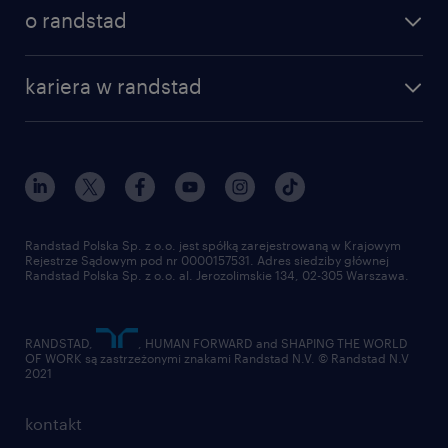
o randstad
kariera w randstad
Randstad Polska Sp. z o.o. jest spółką zarejestrowaną w Krajowym
Rejestrze Sądowym pod nr 0000157531. Adres siedziby głównej
Randstad Polska Sp. z o.o. al. Jerozolimskie 134, 02-305 Warszawa.
RANDSTAD,
, HUMAN FORWARD and SHAPING THE WORLD
OF WORK są zastrzeżonymi znakami Randstad N.V. © Randstad N.V
2021
kontakt