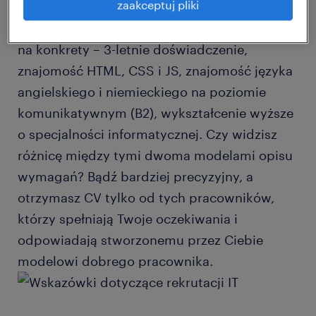
zaakceptuj pliki
wygląda większość ogłoszeń o pracę.
Zamiast posługiwać się ogólnikami, postaw
na konkrety – 3-letnie doświadczenie,
znajomość HTML, CSS i JS, znajomość języka
angielskiego i niemieckiego na poziomie
komunikatywnym (B2), wykształcenie wyższe
o specjalności informatycznej. Czy widzisz
różnicę między tymi dwoma modelami opisu
wymagań? Bądź bardziej precyzyjny, a
otrzymasz CV tylko od tych pracowników,
którzy spełniają Twoje oczekiwania i
odpowiadają stworzonemu przez Ciebie
modelowi dobrego pracownika.