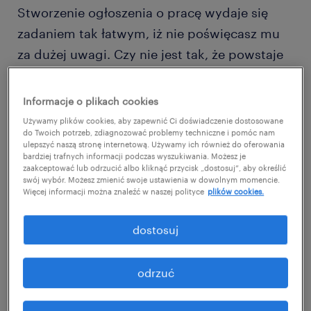
Stworzenie ogłoszenia o pracę wydaje się
zadaniem tak łatwym, iż nie poświęcasz mu
za dużej uwagi. Czy nie jest tak, że powstaje
ono 5 minut przed przerwą kawową lub też
na chwilę przed zakończeniem procesu
Informacje o plikach cookies
przygotowawczego do rekrutacji? Nietrudno
Używamy plików cookies, aby zapewnić Ci doświadczenie dostosowane
do Twoich potrzeb, zdiagnozować problemy techniczne i pomóc nam
wtedy o błędy, które nie umkną kandydatom.
ulepszyć naszą stronę internetową. Używamy ich również do oferowania
bardziej trafnych informacji podczas wyszukiwania. Możesz je
zaakceptować lub odrzucić albo kliknąć przycisk „dostosuj”, aby określić
bez szczegółowych wymagań
swój wybór. Możesz zmienić swoje ustawienia w dowolnym momencie.
Więcej informacji można znaleźć w naszej polityce
plików cookies.
Programista z doświadczeniem, znajomością
dostosuj
technologii webowych, wyższym
wykształceniu o specjalności technicznej i
odrzuć
posługujący się dobrze językiem obcym…to
bardzo ogólne wymagania. Tak jednak