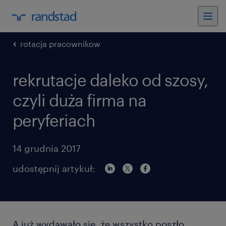
rotacja pracownikow
rekrutacje daleko od szosy,
czyli duża firma na
peryferiach
14 grudnia 2017
udostępnij artykuł:
A już wydawało się, że wszystko poszło