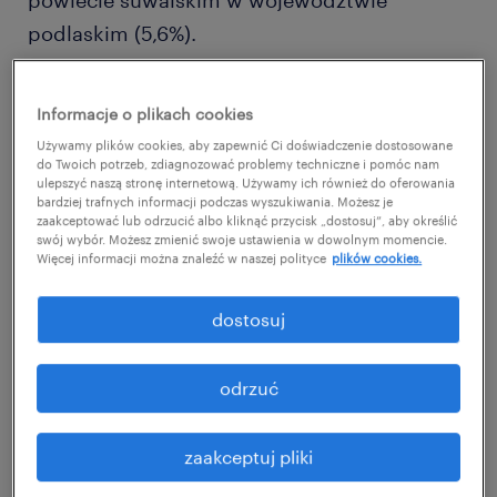
powiecie suwalskim w województwie
podlaskim (5,6%).
Na sytuację w mniejszych ośrodkach
Informacje o plikach cookies
miejskich i na terenach wiejskich wpływa
Używamy plików cookies, aby zapewnić Ci doświadczenie dostosowane
także skłonność do relokacji przejawiana
do Twoich potrzeb, zdiagnozować problemy techniczne i pomóc nam
ulepszyć naszą stronę internetową. Używamy ich również do oferowania
przez poszukujących pracy, podobnie jak
bardziej trafnych informacji podczas wyszukiwania. Możesz je
zaakceptować lub odrzucić albo kliknąć przycisk „dostosuj”, aby określić
gotowość do pracy poza granicami Polski.
swój wybór. Możesz zmienić swoje ustawienia w dowolnym momencie.
Więcej informacji można znaleźć w naszej polityce
plików cookies.
Według prowadzonego przez Randstad
badania Monitor Rynku Pracy, taką skłonność
dostosuj
przejawiało 64% ankietowanych (lipiec 2017).
odrzuć
W wielu gminach najbardziej wartościowi
pracownicy, aktywni, świadomie
zaakceptuj pliki
funkcjonujący na rynku pracy, już dawno