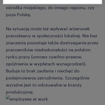
zdecydowali się na wyjazd do większego
ośrodka miejskiego, do innego regionu, czy
poza Polskę.
Na sytuację może też wpływać wizerunek
pracodawcy w społeczności lokalnej. Nie bez
znaczenia pozostaje także dostrzeganie przez
pracowników niedoskonałości na polskim
rynku pracy (umowy cywilno-prawne,
opóźnienia w wypłatach wynagrodzeń).
Buduje to brak zaufania i niechęć do
podejmowania zatrudnienia. Szczególnie
wyraźne jest to odczuwalne w branży
produkcyjnej.