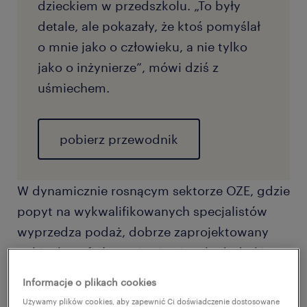
dzieckiem w przedszkolu. „To były
detale, ale pokazały, że ktoś pomyślał
o mnie jako o człowieku, a nie tylko
jako o inżynierze”, mówi dziś z
uśmiechem.
pobierz przewodnik
W dynamicznie rosnącym sektorze OZE, gdzie
popyt na wykwalifikowanych specjalistów
wyprzedza podaż, dobrze zaprojektowany
pakiet benefitów staje się nie tyle dodatkiem,
co istotnym narzędziem konkurencyjności.
Informacje o plikach cookies
Benefity to dziś element employer brandingu,
Używamy plików cookies, aby zapewnić Ci doświadczenie dostosowane