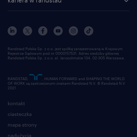
kariera w randstad
Randstad Polska Sp. z o.o. jest spółką zarejestrowaną w Krajowym
Rejestrze Sądowym pod nr 0000157531. Adres siedziby głównej
Randstad Polska Sp. z o.o. al. Jerozolimskie 134, 02-305 Warszawa.
RANDSTAD,
, HUMAN FORWARD and SHAPING THE WORLD
OF WORK są zastrzeżonymi znakami Randstad N.V. © Randstad N.V
2021
kontakt
ciasteczka
mapa strony
nadużycia