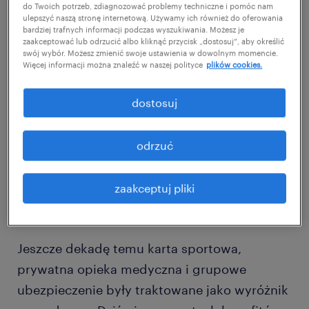
sygnał o kulturze organizacyjnej i konkretny
do Twoich potrzeb, zdiagnozować problemy techniczne i pomóc nam
ulepszyć naszą stronę internetową. Używamy ich również do oferowania
dowód troski o dobrostan pracowników. W
bardziej trafnych informacji podczas wyszukiwania. Możesz je
zaakceptować lub odrzucić albo kliknąć przycisk „dostosuj”, aby określić
tym artykule przyglądamy się, jak liderzy HR
swój wybór. Możesz zmienić swoje ustawienia w dowolnym momencie.
Więcej informacji można znaleźć w naszej polityce
plików cookies.
mogą skutecznie konstruować ofertę
benefitową w firmach zielonej energii,
dostosuj
bazując na aktualnych trendach,
preferencjach kandydatów i dobrych
odrzuć
praktykach z rynku.
zaakceptuj pliki
od standardu do oczekiwanego
minimum.
Jeszcze dekadę temu karta sportowa,
prywatna opieka medyczna i grupowe
ubezpieczenie były traktowane jako wyróżnik