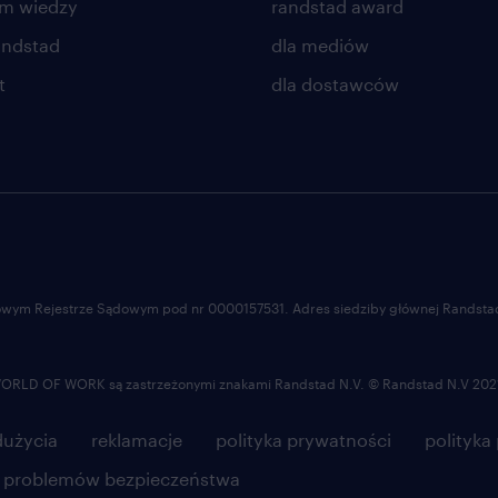
um wiedzy
randstad award
andstad
dla mediów
t
dla dostawców
ajowym Rejestrze Sądowym pod nr 0000157531. Adres siedziby głównej Randstad 
LD OF WORK są zastrzeżonymi znakami Randstad N.V. © Randstad N.V 202
użycia
reklamacje
polityka prywatności
polityka
e problemów bezpieczeństwa