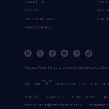
nasze biura
centr
złóż CV
blog r
praca w amazon
kontak
работа в Польше
Randstad Polska Sp. z o.o. jest spółką zarejestrowaną w Kr
RANDSTAD,
, HUMAN FORWARD and SHAPING THE WOR
kontakt
ciasteczka
mapa strony
nad
procedura zgłaszania naruszeń
zgłaszani