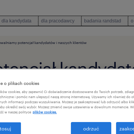
dla kandydata
dla pracodawcy
badania randstad
o
walniamy potencjał kandydatów i naszych klientów
tencjał kandydat
e o plikach cookies
ków cookies, aby zapewnić Ci doświadczenie dostosowane do Twoich potrzeb, zdia
chniczne i pomóc nam ulepszyć naszą stronę internetową. Używamy ich również do o
afnych informacji podczas wyszukiwania. Możesz je zaakceptować lub odrzucić albo kli
 aby określić swój wybór. Możesz zmienić swoje ustawienia w dowolnym momencie. Wię
źć w naszej polityce
plików cookies.
tosuj
odrzuć
zaakce