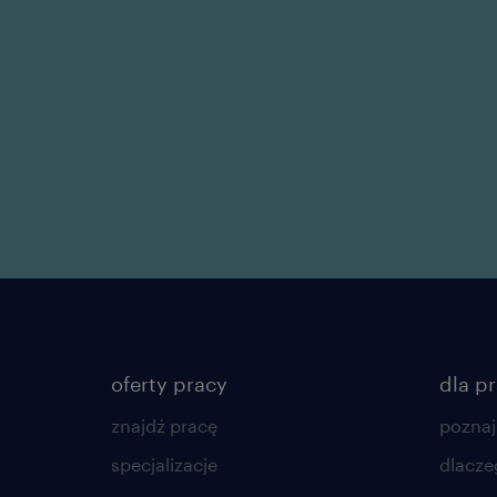
oferty pracy
dla p
znajdź pracę
poznaj
specjalizacje
dlacze