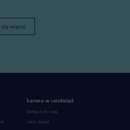
się więcej
kariera w randstad
dołącz do nas
ad
nasz świat