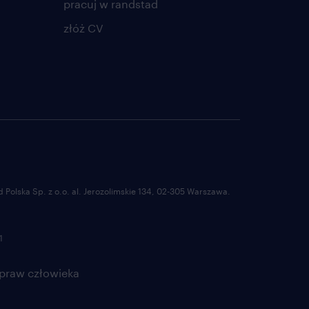
pracuj w randstad
złóż CV
Polska Sp. z o.o. al. Jerozolimskie 134, 02-305 Warszawa.
1
 praw człowieka