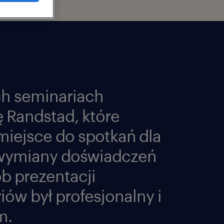
h seminariach
 Randstad, które
miejsce do spotkań dla
 wymiany doświadczeń
b prezentacji
ów był profesjonalny i
m.