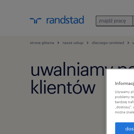
znajdź pracę
strona główna
nasze usługi
dlaczego randstad
u
uwalniamy po
klientów
Informacj
Używamy pli
problemy te
bardziej tr
„dostosuj”,
można znale
dos