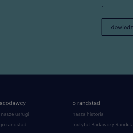
.
dowiedz 
racodawcy
o randstad
 nasze usługi
nasza historia
go randstad
Instytut Badawczy Randst