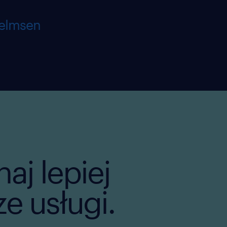
helmsen
aj lepiej
e usługi.