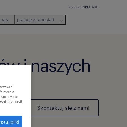
kontakt
EN
PL
UA
RU
 nas
pracuję z randstad
ów i naszych
gnozować
ferowania
knąć przycisk
cej informacji
Skontaktuj się z nami
ptuj pliki