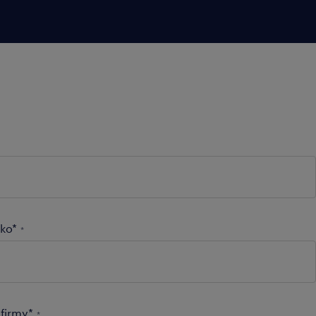
ko*
*
firmy*
*