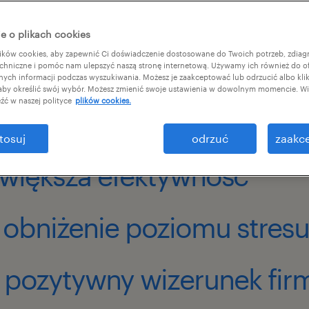
e o plikach cookies
ków cookies, aby zapewnić Ci doświadczenie dostosowane do Twoich potrzeb, zdia
chniczne i pomóc nam ulepszyć naszą stronę internetową. Używamy ich również do o
afnych informacji podczas wyszukiwania. Możesz je zaakceptować lub odrzucić albo kli
 aby określić swój wybór. Możesz zmienić swoje ustawienia w dowolnym momencie. Wię
źć w naszej polityce
plików cookies.
tosuj
odrzuć
zaakce
 większa efektywność
 obniżenie poziomu stresu
 pozytywny wizerunek fir