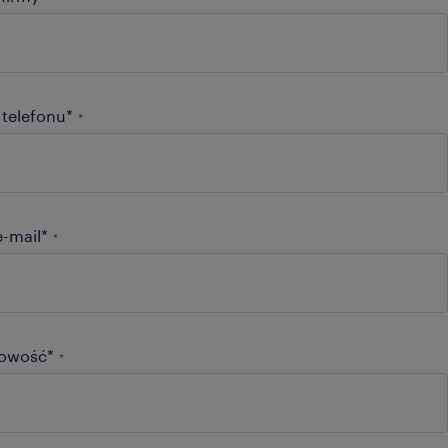
telefonu*
*
e-mail*
*
cowość*
*