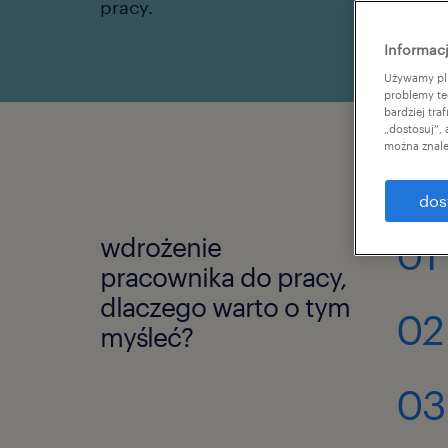
pracy.
Informacj
Używamy pli
problemy te
bardziej tr
„dostosuj”,
można znale
dos
wdrożenie
01
pracownika do pracy,
dlaczego warto o tym
02
myśleć?
03