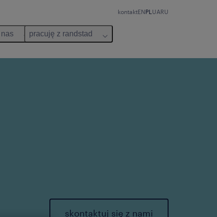
kontakt
EN
PL
UA
RU
 nas
pracuję z randstad
skontaktuj się z nami