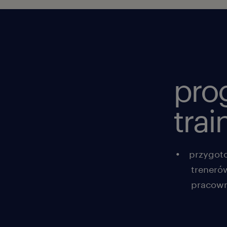
pro
trai
przygot
treneró
pracow