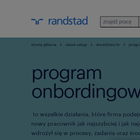
znajdź pracę
strona główna
nasze usługi
doradztwo hr
progr
program
onbordingo
to wszelkie działania, które firma pode
nowy pracownik jak najszybciej i jak na
wdrożył się w procesy, zadania oraz śr