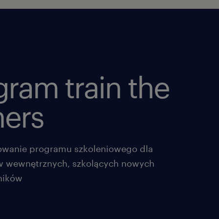
gram train the
ners
owanie programu szkoleniowego dla
w wewnętrznych, szkolących nowych
ników