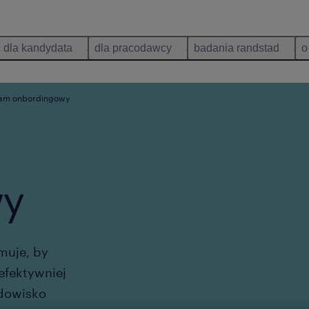
dla kandydata
dla pracodawcy
badania randstad
o
am onbordingowy
wy
jmuje, by
jefektywniej
odowisko