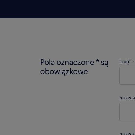
Pola oznaczone * są
imię*
*
obowiązkowe
nazwis
nazwa 