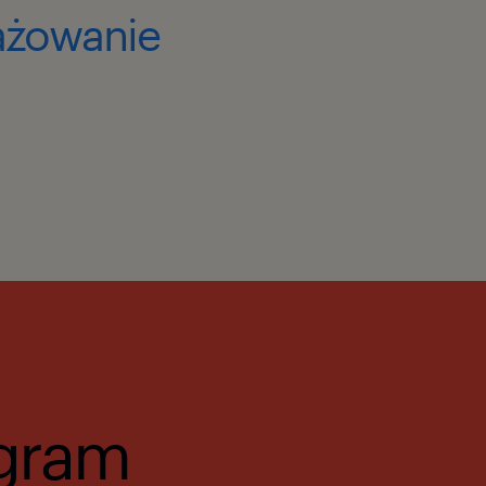
gażowanie
gram