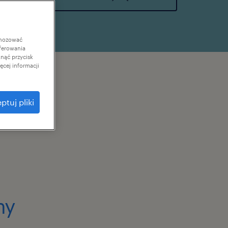
gnozować
ferowania
knąć przycisk
cej informacji
ptuj pliki
my