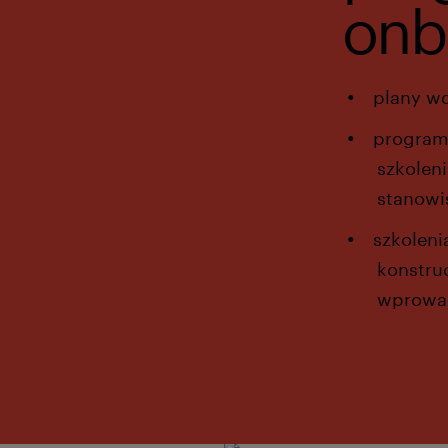
onb
plany w
program 
szkolen
stanowi
szkolen
konstru
wprowa