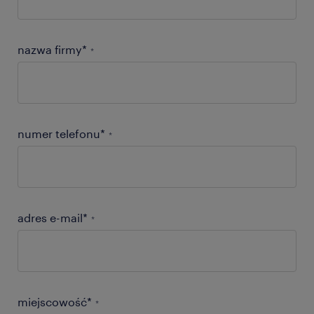
nazwa firmy*
*
numer telefonu*
*
adres e-mail*
*
miejscowość*
*