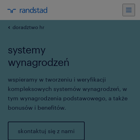
doradztwo hr
systemy
wynagrodzeń
wspieramy w tworzeniu i weryfikacji
kompleksowych systemów wynagrodzeń, w
tym wynagrodzenia podstawowego, a także
bonusów i benefitów.
skontaktuj się z nami