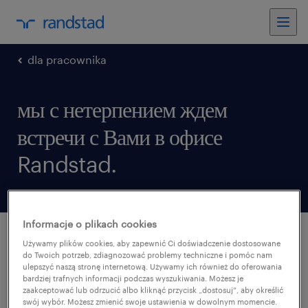
dla pracownika
мы с нетерпением ждем
встречи с Вами в офисе
Randstad.
Informacje o plikach cookies
Używamy plików cookies, aby zapewnić Ci doświadczenie dostosowane
do Twoich potrzeb, zdiagnozować problemy techniczne i pomóc nam
ulepszyć naszą stronę internetową. Używamy ich również do oferowania
bardziej trafnych informacji podczas wyszukiwania. Możesz je
zaakceptować lub odrzucić albo kliknąć przycisk „dostosuj”, aby określić
swój wybór. Możesz zmienić swoje ustawienia w dowolnym momencie.