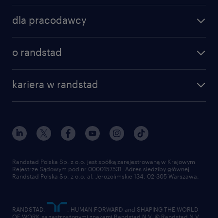
dla pracodawcy
o randstad
kariera w randstad
Randstad Polska Sp. z o.o. jest spółką zarejestrowaną w Krajowym
Rejestrze Sądowym pod nr 0000157531. Adres siedziby głównej
Randstad Polska Sp. z o.o. al. Jerozolimskie 134, 02-305 Warszawa.
RANDSTAD,
, HUMAN FORWARD and SHAPING THE WORLD
OF WORK są zastrzeżonymi znakami Randstad N.V. © Randstad N.V