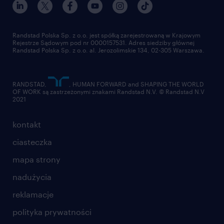
Randstad Polska Sp. z o.o. jest spółką zarejestrowaną w Krajowym
Rejestrze Sądowym pod nr 0000157531. Adres siedziby głównej
Randstad Polska Sp. z o.o. al. Jerozolimskie 134, 02-305 Warszawa.
RANDSTAD,
, HUMAN FORWARD and SHAPING THE WORLD
OF WORK są zastrzeżonymi znakami Randstad N.V. © Randstad N.V
2021
kontakt
ciasteczka
mapa strony
nadużycia
reklamacje
polityka prywatności