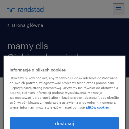
strona główna
mamy dla
Ciebie odpowiedz:
Informacje o plikach cookies
Używamy plików cookies, aby zapewnić Ci doświadczenie dostosowane
do Twoich potrzeb, zdiagnozować problemy techniczne i pomóc nam
ulepszyć naszą stronę internetową. Używamy ich również do oferowania
bardziej trafnych informacji podczas wyszukiwania. Możesz je
najlepszym
zaakceptować lub odrzucić albo kliknąć przycisk „dostosuj”, aby określić
swój wybór. Możesz zmienić swoje ustawienia w dowolnym momencie.
rozwiązaniem dla
Więcej informacji można znaleźć w naszej polityce
plików cookies.
Twojej firmy jest praca
dostosuj