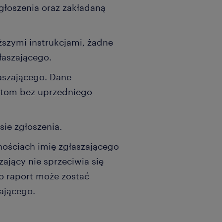
głoszenia oraz zakładaną
ższymi instrukcjami, żadne
łaszającego.
łaszającego. Dane
otom bez uprzedniego
ie zgłoszenia.
nościach imię zgłaszającego
ający nie sprzeciwia się
go raport może zostać
ającego.