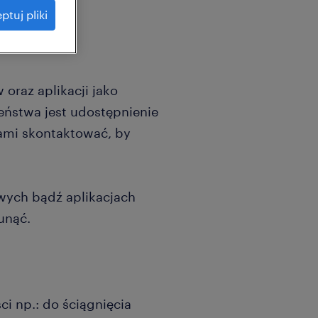
ptuj pliki
raz aplikacji jako
eństwa jest udostępnienie
ami skontaktować, by
owych bądź aplikacjach
unąć.
i np.: do ściągnięcia