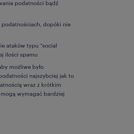
wania podatności bądź
h podatnościach, dopóki nie
ie ataków typu “social
j ilości spamu
 aby możliwe było
odatności najszybciej jak to
atnością wraz z krótkim
i mogą wymagać bardziej