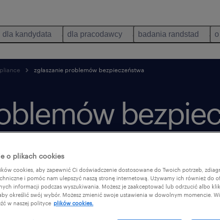
dla kandydata
dla pracodawcy
badania randstad
o
pliance
zgłaszanie problemów bezpieczeństwa
roblemów bezpie
e o plikach cookies
ków cookies, aby zapewnić Ci doświadczenie dostosowane do Twoich potrzeb, zdia
chniczne i pomóc nam ulepszyć naszą stronę internetową. Używamy ich również do o
afnych informacji podczas wyszukiwania. Możesz je zaakceptować lub odrzucić albo kli
 aby określić swój wybór. Możesz zmienić swoje ustawienia w dowolnym momencie. Wię
źć w naszej polityce
plików cookies.