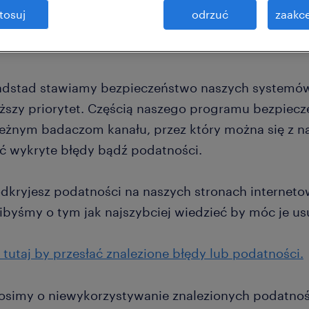
tosuj
odrzuć
zaakce
dstad stawiamy bezpieczeństwo naszych systemów o
ższy priorytet. Częścią naszego programu bezpiecz
leżnym badaczom kanału, przez który można się z n
ić wykryte błędy bądź podatności.
 odkryjesz podatności na naszych stronach internet
libyśmy o tym jak najszybciej wiedzieć by móc je us
j tutaj by przesłać znalezione błędy lub podatności.
osimy o niewykorzystywanie znalezionych podatnośc