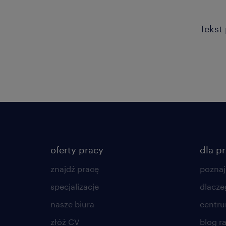
Tekst
oferty pracy
dla p
znajdź pracę
poznaj
specjalizacje
dlacze
nasze biura
centr
złóż CV
blog r