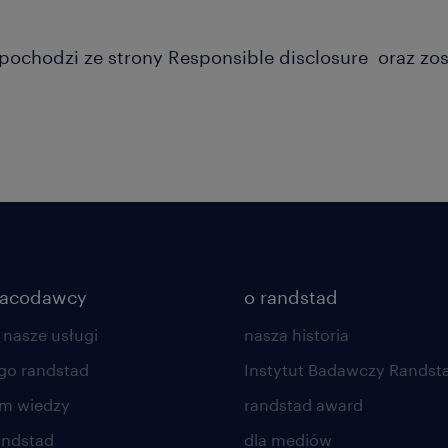
 pochodzi ze strony Responsible disclosure oraz zos
racodawcy
o randstad
 nasze usługi
nasza historia
go randstad
Instytut Badawczy Randst
um wiedzy
randstad award
andstad
dla mediów