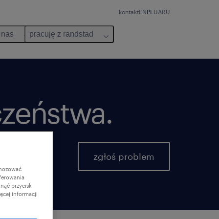
kontakt
EN
PL
UA
RU
 nas
pracuję z randstad
czeństwa.
zgłoś problem
gnozować
ferowania
knąć przycisk
cej informacji