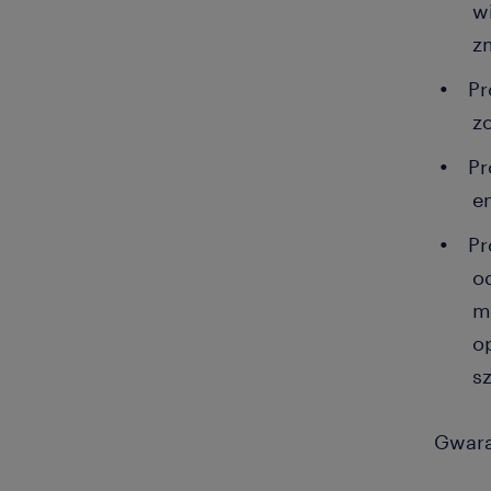
w
z
Pr
z
Pr
e
Pr
o
m
o
s
Gwara