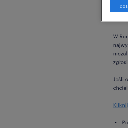
dos
W Ran
najwy
nieza
zgłos
Jeśli
chcie
Klikni
Pr