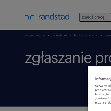
znajdź pracę
strona główna
o randstad
ład korporacyjny
com
zgłaszanie p
Informacj
Używamy pli
problemy te
bardziej tr
„dostosuj”,
można znale