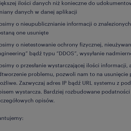
iększej ilości danych niż konieczne do udokumento
miany danych w danej aplikacji
osimy o nieupublicznianie informacji o znalezionyc
ostaną one usunięte
osimy o nietestowanie ochrony fizycznej, nieużywan
ngineering” bądź typu “DDOS”, wysyłanie nadmierne
osimy o przesłanie wystarczającej ilości informacji,
dtworzenie problemu, pozwoli nam to na usunięcie p
ożliwe. Zazwyczaj adres IP bądź URL systemu z pod
pisem wystarcza. Bardziej rozbudowane podatnośc
zczegółowych opisów.
ntujemy: