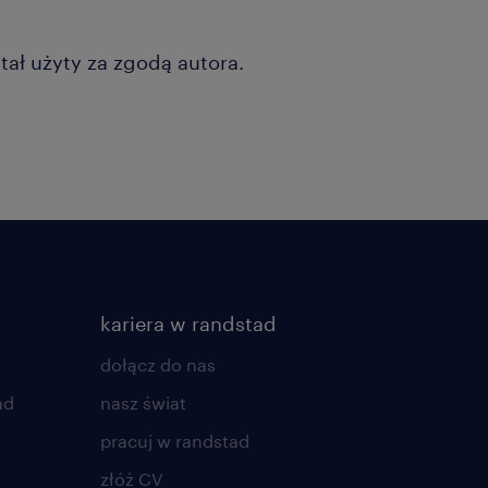
tał użyty za zgodą autora.
kariera w randstad
dołącz do nas
ad
nasz świat
pracuj w randstad
złóż CV