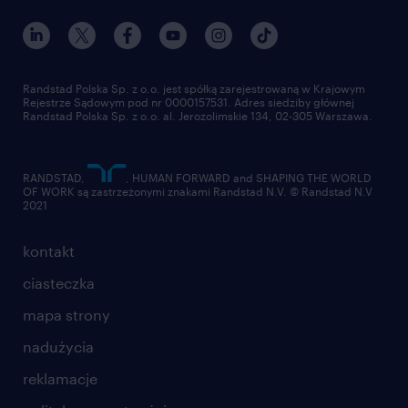
Randstad Polska Sp. z o.o. jest spółką zarejestrowaną w Krajowym
Rejestrze Sądowym pod nr 0000157531. Adres siedziby głównej
Randstad Polska Sp. z o.o. al. Jerozolimskie 134, 02-305 Warszawa.
RANDSTAD,
, HUMAN FORWARD and SHAPING THE WORLD
OF WORK są zastrzeżonymi znakami Randstad N.V. © Randstad N.V
2021
kontakt
ciasteczka
mapa strony
nadużycia
reklamacje