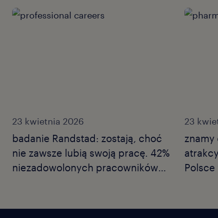
23 kwietnia 2026
23 kwie
badanie Randstad: zostają, choć
znamy d
nie zawsze lubią swoją pracę. 42%
atrakc
niezadowolonych pracowników
Polsce
wykonuje tylko niezbędne
Employ
minimum, a co czwarty nie wierzy
Nowe b
już we własne kompetencje.