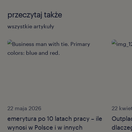
przeczytaj także
wszystkie artykuły
22 maja 2026
22 kwie
emerytura po 10 latach pracy – ile
Outplac
wynosi w Polsce i w innych
dlacze