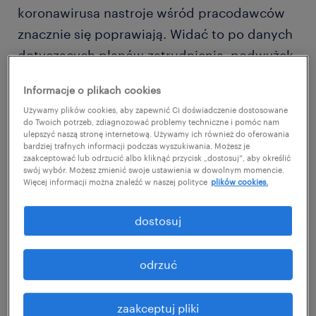
koronawirusa nastroje wśród pracodawców
znacznie się poprawiają. Widać to po danych
dotyczących planów zatrudnienia, podwyżek,
a także w ocenie ogólnej sytuacji
Informacje o plikach cookies
przedsiębiorstw i gospodarki. Wiele wskazuje
Używamy plików cookies, aby zapewnić Ci doświadczenie dostosowane
też na to, że praca zdalna zostanie z nami na
do Twoich potrzeb, zdiagnozować problemy techniczne i pomóc nam
ulepszyć naszą stronę internetową. Używamy ich również do oferowania
dłużej.
bardziej trafnych informacji podczas wyszukiwania. Możesz je
zaakceptować lub odrzucić albo kliknąć przycisk „dostosuj”, aby określić
swój wybór. Możesz zmienić swoje ustawienia w dowolnym momencie.
zatrudnienie będzie rosnąć
Więcej informacji można znaleźć w naszej polityce
plików cookies.
O rekordowe 12 punktów proc. wzrósł
dostosuj
odsetek firm, które planują tworzyć nowe
miejsca pracy w kolejnym półroczu. Takie
odrzuć
zamierzenia ma obecnie blisko 30 proc.
przedsiębiorców i to wyniki nie tylko lepszy
zaakceptuj pliki