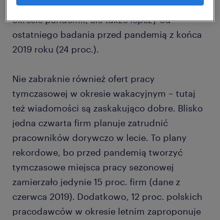
od bardzo wstrzemięźliwych deklaracji w
okresie pandemii, ale także lepszy od
ostatniego badania przed pandemią z końca
2019 roku (24 proc.).
Nie zabraknie również ofert pracy
tymczasowej w okresie wakacyjnym – tutaj
też wiadomości są zaskakująco dobre. Blisko
jedna czwarta firm planuje zatrudnić
pracowników dorywczo w lecie. To plany
rekordowe, bo przed pandemią tworzyć
tymczasowe miejsca pracy sezonowej
zamierzało jedynie 15 proc. firm (dane z
czerwca 2019). Dodatkowo, 12 proc. polskich
pracodawców w okresie letnim zaproponuje