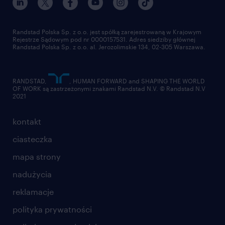
Randstad Polska Sp. z o.o. jest spółką zarejestrowaną w Krajowym
Rejestrze Sądowym pod nr 0000157531. Adres siedziby głównej
Randstad Polska Sp. z o.o. al. Jerozolimskie 134, 02-305 Warszawa.
RANDSTAD,
, HUMAN FORWARD and SHAPING THE WORLD
OF WORK są zastrzeżonymi znakami Randstad N.V. © Randstad N.V
2021
kontakt
ciasteczka
mapa strony
nadużycia
reklamacje
polityka prywatności