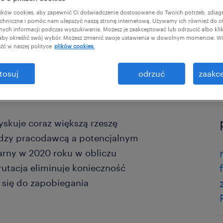
ków cookies, aby zapewnić Ci doświadczenie dostosowane do Twoich potrzeb, zdia
chniczne i pomóc nam ulepszyć naszą stronę internetową. Używamy ich również do o
afnych informacji podczas wyszukiwania. Możesz je zaakceptować lub odrzucić albo kli
 aby określić swój wybór. Możesz zmienić swoje ustawienia w dowolnym momencie. Wię
źć w naszej polityce
plików cookies.
tosuj
odrzuć
zaakce
yskuje coraz większą rzeszę
ędzy pracodawcą a potencjalnym
arny w 2020 roku w obliczu
rutacja eliminuje konieczność
 się do zapobiegania