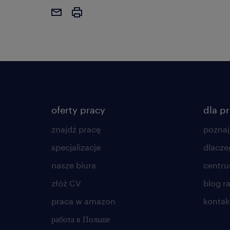
oferty pracy
dla p
znajdź pracę
poznaj
specjalizacje
dlacze
nasze biura
centr
złóż CV
blog r
praca w amazon
kontak
работа в Польше