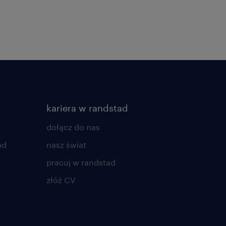
kariera w randstad
dołącz do nas
ad
nasz świat
pracuj w randstad
złóż CV