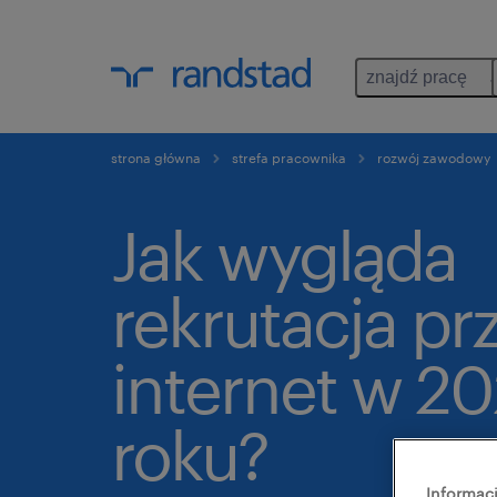
znajdź pracę
strona główna
strefa pracownika
rozwój zawodowy
Jak wygląda
rekrutacja pr
internet w 2
roku?
Informacj