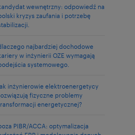
kandydat wewnętrzny: odpowiedź na
polski kryzys zaufania i potrzebę
stabilizacji.
dlaczego najbardziej dochodowe
kariery w inżynierii OZE wymagają
podejścia systemowego.
jak inżynierowie elektroenergetycy
rozwiązują fizyczne problemy
transformacji energetycznej?
poza PIBR/ACCA: optymalizacja