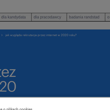
dla kandydata
dla pracodawcy
badania randstad
o
jak wygląda rekrutacja przez internet w 2020 roku?
zez
020
e o plikach cookies