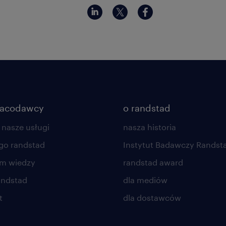
racodawcy
o randstad
 nasze usługi
nasza historia
go randstad
Instytut Badawczy Randst
um wiedzy
randstad award
andstad
dla mediów
t
dla dostawców