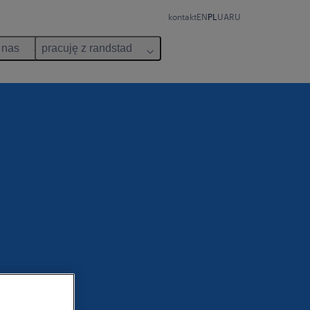
kontakt
EN
PL
UA
RU
 nas
pracuję z randstad