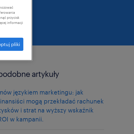
gnozować
ferowania
knąć przycisk
cej informacji
ptuj pliki
podobne artykuły
mów językiem marketingu: jak
finansiści mogą przekładać rachunek
zysków i strat na wyższy wskaźnik
ROI w kampanii.