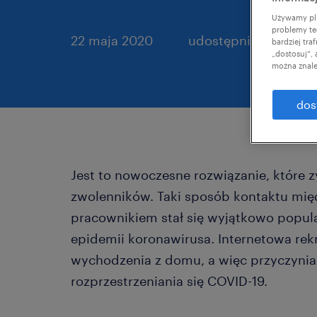
Używamy pli
problemy te
22 maja 2020
udostępnij artykuł:
bardziej tr
„dostosuj”,
można znale
dos
Jest to nowoczesne rozwiązanie, które z
zwolenników. Taki sposób kontaktu mi
pracownikiem stał się wyjątkowo popul
epidemii koronawirusa. Internetowa rek
wychodzenia z domu, a więc przyczynia
rozprzestrzeniania się COVID-19.