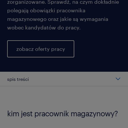
zorganizowane. Sprawdź, na czym dokładnie
polegają obowiązki pracownika
magazynowego oraz jakie są wymagania
wobec kandydatów do pracy.
zobacz oferty pracy
spis treści
średnie wynagrodzenie pracownika
magazynowego
kim jest pracownik magazynowy?
typy pracowników magazynowych