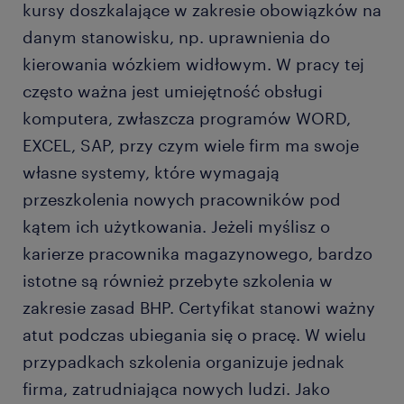
kursy doszkalające w zakresie obowiązków na
Niektóre oferty zatrudnienia w zagranicznych
wprowadzanie danych do programów
magazynach kierowane są do par.
inwentaryzacyjnych i logistycznych.
danym stanowisku, np. uprawnienia do
kierowania wózkiem widłowym. W pracy tej
często ważna jest umiejętność obsługi
komputera, zwłaszcza programów WORD,
EXCEL, SAP, przy czym wiele firm ma swoje
własne systemy, które wymagają
przeszkolenia nowych pracowników pod
kątem ich użytkowania. Jeżeli myślisz o
karierze pracownika magazynowego, bardzo
istotne są również przebyte szkolenia w
zakresie zasad BHP. Certyfikat stanowi ważny
atut podczas ubiegania się o pracę. W wielu
przypadkach szkolenia organizuje jednak
firma, zatrudniająca nowych ludzi. Jako