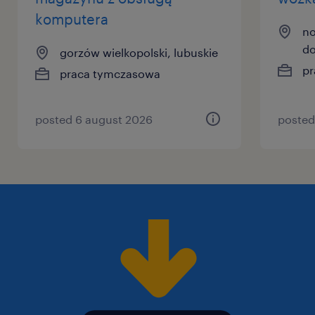
komputera
no
do
gorzów wielkopolski, lubuskie
pr
praca tymczasowa
posted 6 august 2026
posted