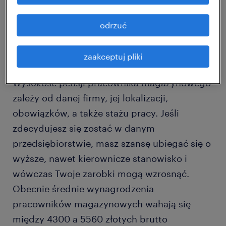
pracownika
odrzuć
magazynowego
zaakceptuj pliki
Wysokość pensji pracownika magazynowego
zależy od danej firmy, jej lokalizacji,
obowiązków, a także stażu pracy. Jeśli
zdecydujesz się zostać w danym
przedsiębiorstwie, masz szansę ubiegać się o
wyższe, nawet kierownicze stanowisko i
wówczas Twoje zarobki mogą wzrosnąć.
Obecnie średnie wynagrodzenia
pracowników magazynowych wahają się
między 4300 a 5560 złotych brutto