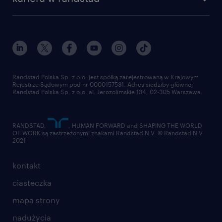
Randstad Polska Sp. z o.o. jest spółką zarejestrowaną w Krajowym
Rejestrze Sądowym pod nr 0000157531. Adres siedziby głównej
Randstad Polska Sp. z o.o. al. Jerozolimskie 134, 02-305 Warszawa.
RANDSTAD,
, HUMAN FORWARD and SHAPING THE WORLD
OF WORK są zastrzeżonymi znakami Randstad N.V. © Randstad N.V
2021
kontakt
ciasteczka
mapa strony
nadużycia