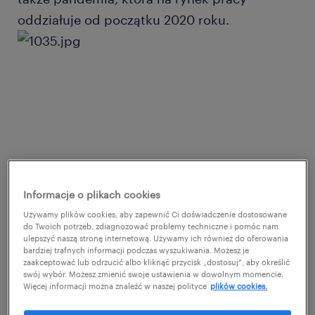
oddziałuje od początku 2020 roku.
Informacje o plikach cookies
Używamy plików cookies, aby zapewnić Ci doświadczenie dostosowane
do Twoich potrzeb, zdiagnozować problemy techniczne i pomóc nam
ulepszyć naszą stronę internetową. Używamy ich również do oferowania
bardziej trafnych informacji podczas wyszukiwania. Możesz je
zaakceptować lub odrzucić albo kliknąć przycisk „dostosuj”, aby określić
Wraz z autorami dorocznego raportu
swój wybór. Możesz zmienić swoje ustawienia w dowolnym momencie.
Więcej informacji można znaleźć w naszej polityce
plików cookies.
Randstad Flexibility@Work warto przyjrzeć