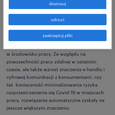
się nie tylko wpływowi na rynek pracy w
dostosuj
krótkiej perspektywie, ale także
długofalowym procesom, które za sprawą
odrzuć
pandemii przyspieszyły. Na pierwszy plan
wysuwają się przede wszystkim cyfryzacja
zaakceptuj pliki
i
automatyzacja
, które w wielu sektorach już
przed pandemią odpowiadały za przemiany
w środowisku pracy. Ze względu na
powszechność pracy zdalnej w ostatnim
czasie, ale także wzrost znaczenia e-handlu i
cyfrowej komunikacji z konsumentami, czy
też konieczność minimalizowania ryzyka
rozprzestrzeniania się Covid-19 w miejscach
pracy, rozwiązania automatyczne zyskały na
jeszcze większym znaczeniu.