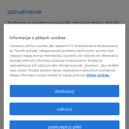
zatrudnienie
Jednym z podstawowych obowiązków działu
HR jest rekrutacja i zatrudnienie
Informacje o plikach cookies
pracowników, których potrzebuje dane
Używamy plików cookies, aby zapewnić Ci doświadczenie dostosowane
przedsiębiorstwo, aby z powodzeniem
do Twoich potrzeb, zdiagnozować problemy techniczne i pomóc nam
ulepszyć naszą stronę internetową. Używamy ich również do oferowania
realizować cele biznesowe. Zadanie to bywa
bardziej trafnych informacji podczas wyszukiwania. Możesz je
czasochłonne i niełatwe – zwłaszcza
zaakceptować lub odrzucić albo kliknąć przycisk „dostosuj”, aby określić
swój wybór. Możesz zmienić swoje ustawienia w dowolnym momencie.
w obliczu takich trudności jak
niedobór
Więcej informacji można znaleźć w naszej polityce
plików cookies.
wykwalifikowanych pracowników
czy
dostosuj
konieczność szybkiego zatrudnienia
personelu ze względu na pilną potrzebę, np.
odrzuć
sezonowy wzrost zamówień.
Zautomatyzowane narzędzia mogą wyręczyć
zaakceptuj pliki