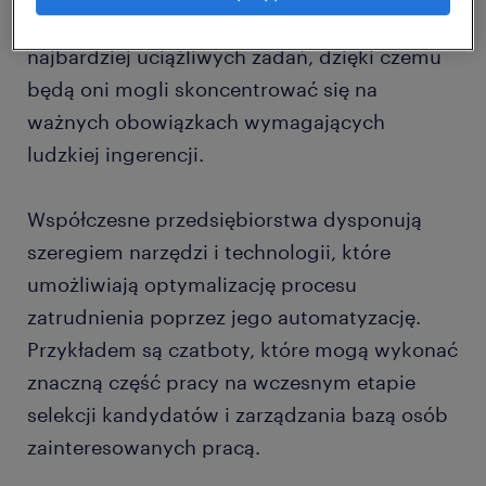
pracowników zespołów HR, przejmując część
najbardziej uciążliwych zadań, dzięki czemu
będą oni mogli skoncentrować się na
ważnych obowiązkach wymagających
ludzkiej ingerencji.
Współczesne przedsiębiorstwa dysponują
szeregiem narzędzi i technologii, które
umożliwiają optymalizację procesu
zatrudnienia poprzez jego automatyzację.
Przykładem są czatboty, które mogą wykonać
znaczną część pracy na wczesnym etapie
selekcji kandydatów i zarządzania bazą osób
zainteresowanych pracą.