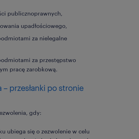
ości publicznoprawnych,
powania upadłościowego,
podmiotami za nielegalne
 podmiotami za przestępstwo
ym pracę zarobkową.
– przesłanki po stronie
zwolenia, gdy:
u ubiega się o zezwolenie w celu