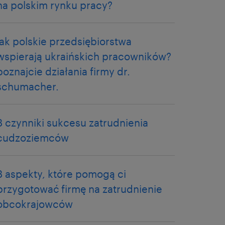
na polskim rynku pracy?
jak polskie przedsiębiorstwa
wspierają ukraińskich pracowników?
poznajcie działania firmy dr.
schumacher.
3 czynniki sukcesu zatrudnienia
cudzoziemców
3 aspekty, które pomogą ci
przygotować firmę na zatrudnienie
obcokrajowców