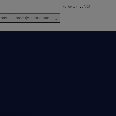
kontakt
EN
PL
UA
RU
 nas
pracuję z randstad