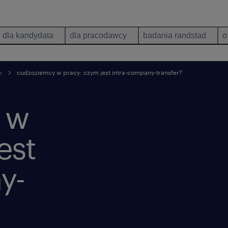
dla kandydata
dla pracodawcy
badania randstad
o
a
cudzoziemcy w pracy: czym jest intra-company-transfer?
 w
est
y-