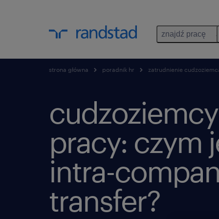
znajdź pracę
strona główna
poradnik hr
zatrudnienie cudzoziemc
cudzoziemcy
pracy: czym j
intra-compan
transfer?