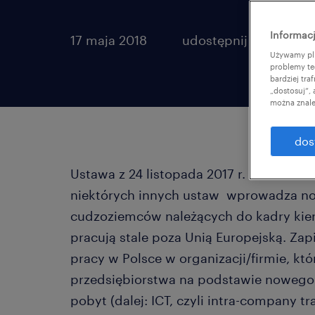
Informacj
17 maja 2018
udostępnij artykuł:
Używamy pli
problemy te
bardziej tr
„dostosuj”,
można znale
dos
Ustawa z 24 listopada 2017 r. o zmiani
niektórych innych ustaw wprowadza no
cudzoziemców należących do kadry kiero
pracują stale poza Unią Europejską. Zap
pracy w Polsce w organizacji/firmie, kt
przedsiębiorstwa na podstawie nowego z
pobyt (dalej: ICT, czyli intra-company tra