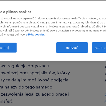
e o plikach cookies
ków cookies, aby zapewnić Ci doświadczenie dostosowane do Twoich potrzeb, zdia
chniczne i pomóc nam ulepszyć naszą stronę internetową. Używamy ich również do o
afnych informacji podczas wyszukiwania. Możesz je zaakceptować lub odrzucić albo kli
 aby określić swój wybór. Możesz zmienić swoje ustawienia w dowolnym momencie. Wię
źć w naszej polityce
plików cookies.
tosuj
odrzuć
zaakce
e ustawy o cudzoziemcach oraz
we regulacje dotyczące
wniczej oraz specjalistów, którzy
isy te dają im możliwość podjęcia
óra należy do tego samego
ezwolenia legalizującego pracę i
nsfer).