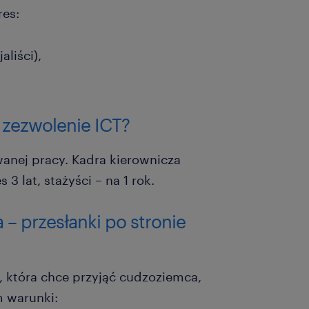
res:
aliści),
 zezwolenie ICT?
anej pracy. Kadra kierownicza
 3 lat, stażyści – na 1 rok.
– przesłanki po stronie
 która chce przyjąć cudzoziemca,
m warunki: