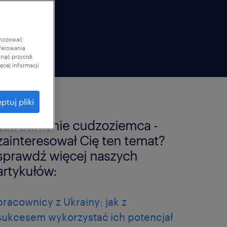
gnozować
ferowania
knąć przycisk
cej informacji
ptuj pliki
zatrudnienie cudzoziemca -
zainteresował Cię ten temat?
sprawdź więcej naszych
artykułów:
pracownicy z Ukrainy: jak z
sukcesem wykorzystać ich potencjał