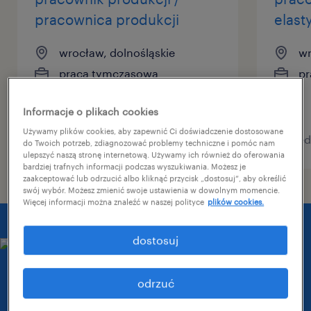
pracownica produkcji
elast
wrocław, dolnośląskie
wr
praca tymczasowa
pr
Informacje o plikach cookies
Używamy plików cookies, aby zapewnić Ci doświadczenie dostosowane
posted 3 august 2026
posted
do Twoich potrzeb, zdiagnozować problemy techniczne i pomóc nam
ulepszyć naszą stronę internetową. Używamy ich również do oferowania
bardziej trafnych informacji podczas wyszukiwania. Możesz je
zaakceptować lub odrzucić albo kliknąć przycisk „dostosuj”, aby określić
swój wybór. Możesz zmienić swoje ustawienia w dowolnym momencie.
Więcej informacji można znaleźć w naszej polityce
plików cookies.
dostosuj
odrzuć
kilka słów o BSH we Wrocławiu