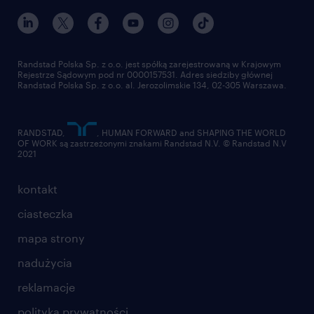
Randstad Polska Sp. z o.o. jest spółką zarejestrowaną w Krajowym
Rejestrze Sądowym pod nr 0000157531. Adres siedziby głównej
Randstad Polska Sp. z o.o. al. Jerozolimskie 134, 02-305 Warszawa.
RANDSTAD,
, HUMAN FORWARD and SHAPING THE WORLD
OF WORK są zastrzeżonymi znakami Randstad N.V. © Randstad N.V
2021
kontakt
ciasteczka
mapa strony
nadużycia
reklamacje
polityka prywatności