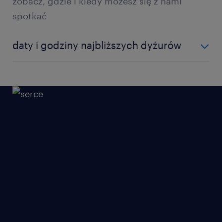
zobacz, gdzie i kiedy możesz się z nami
spotkać
daty i godziny najbliższych dyżurów
fabryka pralek ul. Papiernicza 1
od poniedziałku do piątku w godzinach 8.00-16.00
fabryka suszarek ul. Lodowa 103
niebawem udostępnimy kolejne terminy
fabryka zmywarek ul. Jędrzejowska 83
niebawem udostępnimy kolejne terminy