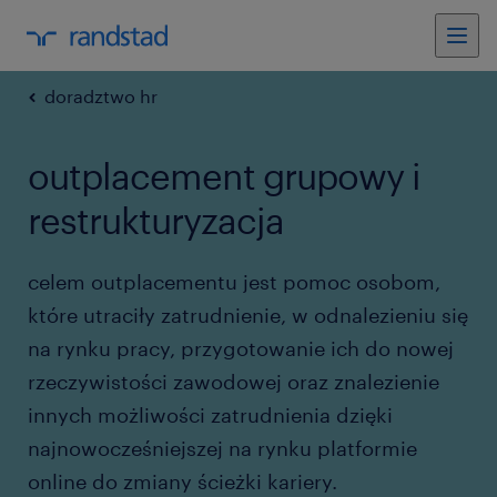
doradztwo hr
outplacement grupowy i
restrukturyzacja
celem outplacementu jest pomoc osobom,
które utraciły zatrudnienie, w odnalezieniu się
na rynku pracy, przygotowanie ich do nowej
rzeczywistości zawodowej oraz znalezienie
innych możliwości zatrudnienia dzięki
najnowocześniejszej na rynku platformie
online do zmiany ścieżki kariery.