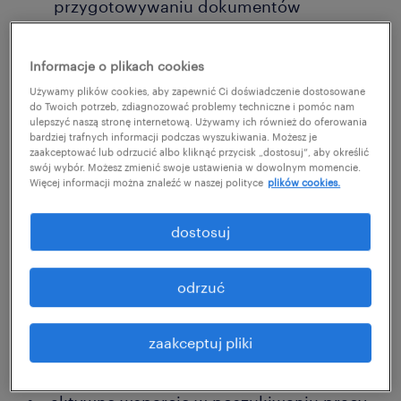
przygotowywaniu dokumentów
aplikacyjnych, przygotowanie do
rozmowy kwalifikacyjnej, praktyczne
Informacje o plikach cookies
metody poszukiwania pracy, zapoznanie
Używamy plików cookies, aby zapewnić Ci doświadczenie dostosowane
do Twoich potrzeb, zdiagnozować problemy techniczne i pomóc nam
z trendami na rynku pracy
ulepszyć naszą stronę internetową. Używamy ich również do oferowania
bardziej trafnych informacji podczas wyszukiwania. Możesz je
zaakceptować lub odrzucić albo kliknąć przycisk „dostosuj”, aby określić
swój wybór. Możesz zmienić swoje ustawienia w dowolnym momencie.
Więcej informacji można znaleźć w naszej polityce
plików cookies.
indywidualne doradztwo
zawodowe - analiza dotychczasowego
dostosuj
przebiegu kariery zawodowej, informacje
na temat mocnych i słabych stron osoby,
odrzuć
feedback po spotkaniach rekrutacyjnych
zaakceptuj pliki