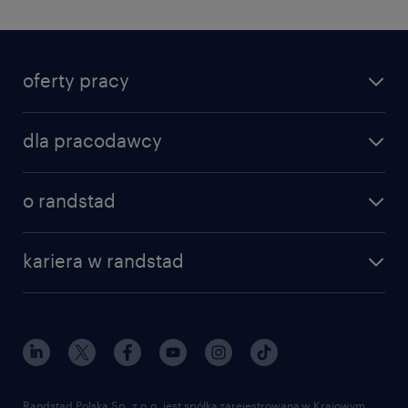
oferty pracy
dla pracodawcy
o randstad
kariera w randstad
Randstad Polska Sp. z o.o. jest spółką zarejestrowaną w Krajowym