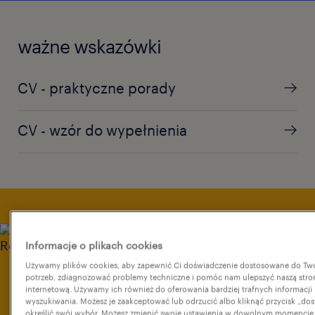
ważne wskazówki
CV - praktyczne porady
CV - wzór do wypełnienia
Informacje o plikach cookies
Używamy plików cookies, aby zapewnić Ci doświadczenie dostosowane do Tw
potrzeb, zdiagnozować problemy techniczne i pomóc nam ulepszyć naszą stro
dane osobowe w CV.
internetową. Używamy ich również do oferowania bardziej trafnych informacji
wyszukiwania. Możesz je zaakceptować lub odrzucić albo kliknąć przycisk „dos
określić swój wybór. Możesz zmienić swoje ustawienia w dowolnym momencie.