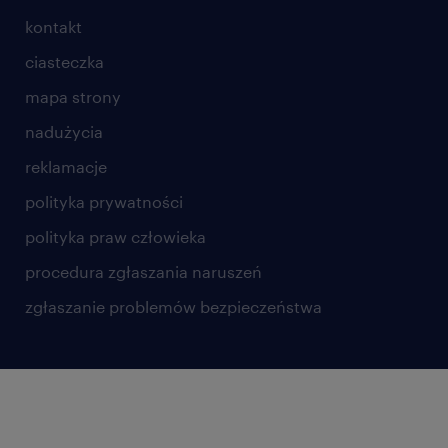
kontakt
ciasteczka
mapa strony
nadużycia
reklamacje
polityka prywatności
polityka praw człowieka
procedura zgłaszania naruszeń
zgłaszanie problemów bezpieczeństwa