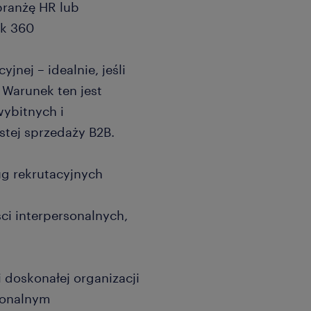
branżę HR lub
ek 360
nej – idealnie, jeśli
 Warunek ten jest
wybitnych i
ej sprzedaży B2B.
g rekrutacyjnych
i interpersonalnych,
doskonałej organizacji
ionalnym