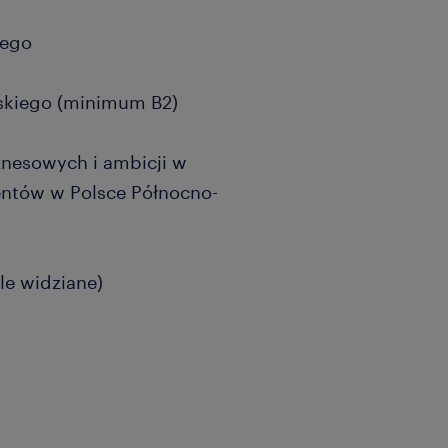
iego
skiego (minimum B2)
znesowych i ambicji w
entów w Polsce Północno-
e widziane)