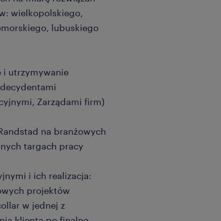
w: wielkopolskiego,
morskiego, lubuskiego
 i utrzymywanie
z decydentami
yjnymi, Zarządami firm)
 Randstad na branżowych
lnych targach pracy
ymi i ich realizacja:
owych projektów
ollar w jednej z
ia klienta po finalne