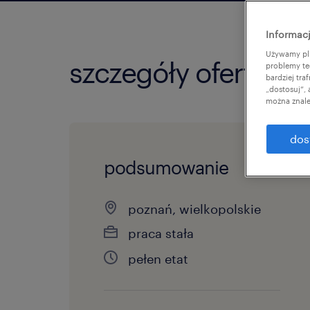
Informacj
Używamy pli
szczegóły oferty
problemy te
bardziej tr
„dostosuj”,
można znale
dos
podsumowanie
poznań, wielkopolskie
praca stała
pełen etat