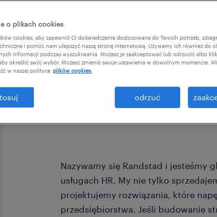
e o plikach cookies
ków cookies, aby zapewnić Ci doświadczenie dostosowane do Twoich potrzeb, zdia
chniczne i pomóc nam ulepszyć naszą stronę internetową. Używamy ich również do o
afnych informacji podczas wyszukiwania. Możesz je zaakceptować lub odrzucić albo kli
 aby określić swój wybór. Możesz zmienić swoje ustawienia w dowolnym momencie. Wię
źć w naszej polityce
plików cookies.
Znasz rynek rekrutacji, doskonale czu
tosuj
odrzuć
zaakce
szukasz skali, która pozwoli Ci rozwi
Nazywamy się Randstad i jesteśmy g
usługach HR. My nie tylko sprzedajem
projektujemy rozwiązania, które nap
przedsiębiorstwa. Jeśli budowanie str