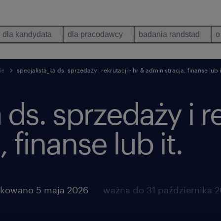
dla kandydata
dla pracodawcy
badania randstad
o
ie
specjalista_ka ds. sprzedaży i rekrutacji - hr & administracja, finanse lub i
 ds. sprzedaży i re
 finanse lub it.
ikowano 5 maja 2026
ważna do 31 października 