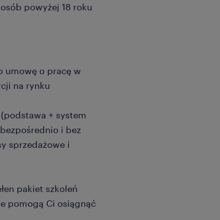
a osób powyżej 18 roku
 o umowę o pracę w
cji na rynku
(podstawa + system
 bezpośrednio i bez
sy sprzedażowe i
en pakiet szkoleń
óre pomogą Ci osiągnąć