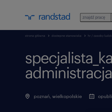
znajdź pracę
strona główna
dostepne stanowiska
hr / zasoby ludzk
specjalista_ka
administracja,
poznań, wielkopolskie
opubl