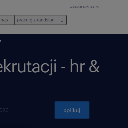
kontakt
EN
PL
UA
RU
 nas
pracuję z randstad
t
krutacji - hr &
2026
aplikuj