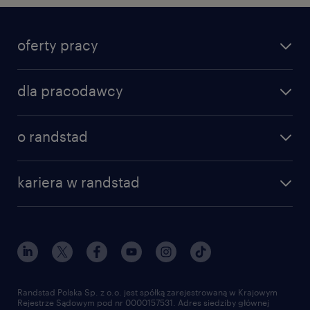
oferty pracy
dla pracodawcy
o randstad
kariera w randstad
Randstad Polska Sp. z o.o. jest spółką zarejestrowaną w Krajowym
Rejestrze Sądowym pod nr 0000157531. Adres siedziby głównej