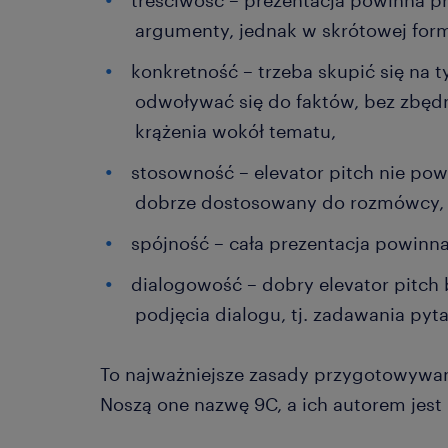
treściwość – prezentacja powinna p
argumenty, jednak w skrótowej form
konkretność – trzeba skupić się na 
odwoływać się do faktów, bez zbęd
krążenia wokół tematu,
stosowność – elevator pitch nie pow
dobrze dostosowany do rozmówcy, p
spójność – cała prezentacja powinna
dialogowość – dobry elevator pitch 
podjęcia dialogu, tj. zadawania pyta
To najważniejsze zasady przygotowywani
Noszą one nazwę 9C, a ich autorem jest 