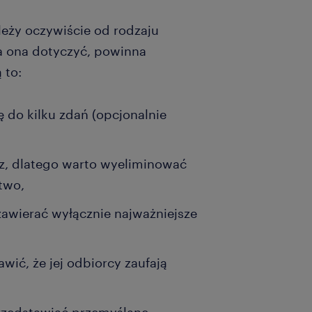
leży oczywiście od rodzaju
a ona dotyczyć, powinna
 to:
ę do kilku zdań (opcjonalnie
kaz, dlatego warto wyeliminować
two,
 zawierać wyłącznie najważniejsze
ić, że jej odbiorcy zaufają