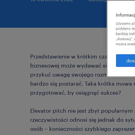
Informacj
Używamy pli
problemy te
bardziej tr
„dostosuj”,
można znale
Przedstawienie w krótkim czasie siebie
dos
biznesowej może wydawać się proste. W
przykuć uwagę swojego rozmówcy i nap
bardzo się postarać. Taka krótka mowa n
przygotować, by osiągnąć sukces?
Elevator pitch nie jest zbyt popularnym 
rzeczywistości odnosi się jednak do sytu
osób – konieczności szybkiego zaprezent