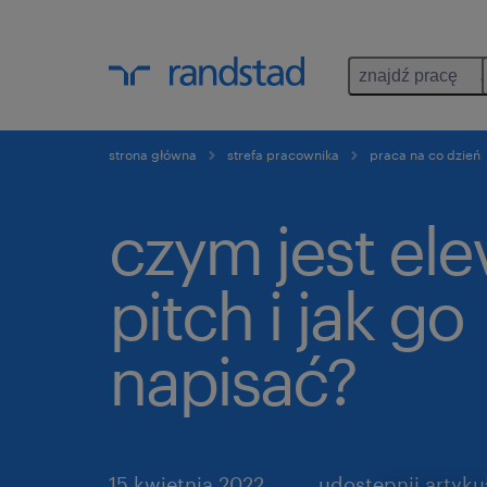
znajdź pracę
strona główna
strefa pracownika
praca na co dzień
czym jest ele
pitch i jak go
napisać?
15 kwietnia 2022
udostępnij artykuł