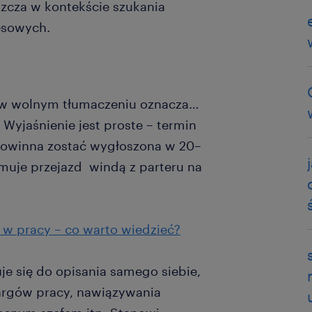
szcza w kontekście szukania
esowych.
h) w wolnym tłumaczeniu oznacza…
yjaśnienie jest proste – termin
 powinna zostać wygłoszona w 20–
ajmuje przejazd windą z parteru na
a w pracy – co warto wiedzieć?
je się do opisania samego siebie,
targów pracy, nawiązywania