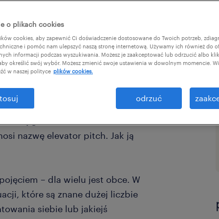
e o plikach cookies
ków cookies, aby zapewnić Ci doświadczenie dostosowane do Twoich potrzeb, zdia
chniczne i pomóc nam ulepszyć naszą stronę internetową. Używamy ich również do o
afnych informacji podczas wyszukiwania. Możesz je zaakceptować lub odrzucić albo kli
 aby określić swój wybór. Możesz zmienić swoje ustawienia w dowolnym momencie. Wię
źć w naszej polityce
plików cookies.
, swojego pomysłu lub oferty
tosuj
odrzuć
zaakce
 rzeczywistości jednak, aby
rawdę go zainteresować, trzeba
osi nazwę elevator pitch. Jak ją
pojęciem – dla wielu jest obce. W
acji, które są znane dużej liczbie
owania siebie lub jakiejś