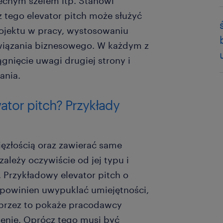
cnym szefem itp. Stanowi
 tego elevator pitch może służyć
ojektu w pracy, wystosowaniu
związania biznesowego. W każdym z
ągnięcie uwagi drugiej strony i
ania.
ator pitch? Przykłady
ęzłością oraz zawierać same
 zależy oczywiście od jej typu i
. Przykładowy elevator pitch o
 powinien uwypuklać umiejętności,
– przez to pokaże pracodawcy
nienie. Oprócz tego musi być