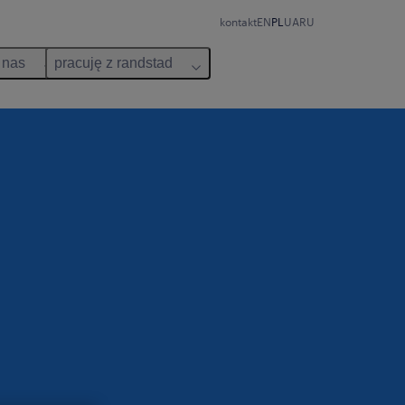
kontakt
EN
PL
UA
RU
 nas
pracuję z randstad