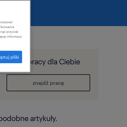
gnozować
ferowania
knąć przycisk
cej informacji
ptuj pliki
oferty pracy dla Ciebie
znajdź pracę
podobne artykuły.