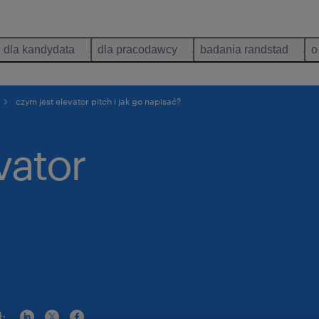
dla kandydata
dla pracodawcy
badania randstad
o
czym jest elevator pitch i jak go napisać?
vator
: