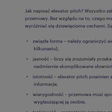
Jak napisać elevator pitch? Wszystko za
przemowy. Bez względu na to, czego m
wyróżniać się dziewięcioma cechami. Są
zwięzła forma – należy ograniczyć si
kilkunastu),
jasność – liczy się zrozumiały prze
nadmiernie skomplikowane słownic
istotność – elevator pitch powinien
informacje,
wiarygodność – przemowa musi spraw
wygłaszającej ją osobie,