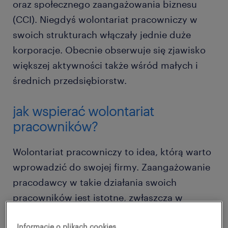
oraz społecznego zaangażowania biznesu
(CCI). Niegdyś wolontariat pracowniczy w
swoich strukturach włączały jednie duże
korporacje. Obecnie obserwuje się zjawisko
większej aktywności także wśród małych i
średnich przedsiębiorstw.
jak wspierać wolontariat
pracowników?
Wolontariat pracowniczy to idea, którą warto
wprowadzić do swojej firmy. Zaangażowanie
pracodawcy w takie działania swoich
pracowników jest istotne, zwłaszcza w
kontekście układania i wdrażania strategii
Informacje o plikach cookies