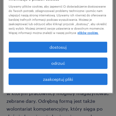
szeroko pojętej odpowiedzialności biznesu.
Używamy plików cookies, aby zapewnić Ci doświadczenie dostosowane
Pomaganie może przybierać różne formy, ale
do Twoich potrzeb, zdiagnozować problemy techniczne i pomóc nam
przede wszystkim należy pamiętać o celu. Jak
ulepszyć naszą stronę internetową. Używamy ich również do oferowania
bardziej trafnych informacji podczas wyszukiwania. Możesz je
go obrać? Dobrym pomysłem jest
zaakceptować lub odrzucić albo kliknąć przycisk „dostosuj”, aby określić
swój wybór. Możesz zmienić swoje ustawienia w dowolnym momencie.
propagowanie działań, które mają znaczenie
Więcej informacji można znaleźć w naszej polityce
plików cookies.
lokalne. Należy pamiętać, że tak naprawdę w
wyborze celu organizację ogranicza jedynie
dostosuj
wyobraźnia. Co ważne - nie zawsze tego typu
pomoc ze strony firmy musi polegać jedynie
odrzuć
na finansowej dotacji. W zależności od
potrzeb, dany przedsiębiorca może, np.
zaakceptuj pliki
udostępnić pomieszczenie w siedzibie firmy,
w którym pracownicy mogliby magazynować
zebrane dary. Odrębną formą jest także
wolontariat kompetencyjny, który sięga po