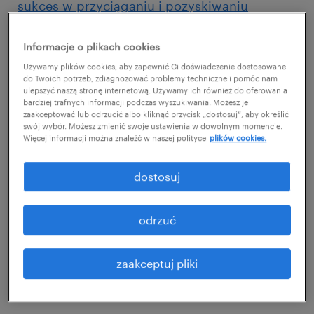
sukces w przyciąganiu i pozyskiwaniu
pracowników w ssc/bpo.
Informacje o plikach cookies
usługi dla biznesu i branża BSS
Używamy plików cookies, aby zapewnić Ci doświadczenie dostosowane
do Twoich potrzeb, zdiagnozować problemy techniczne i pomóc nam
oczami pracowników
ulepszyć naszą stronę internetową. Używamy ich również do oferowania
bardziej trafnych informacji podczas wyszukiwania. Możesz je
zaakceptować lub odrzucić albo kliknąć przycisk „dostosuj”, aby określić
Właściwe dopasowanie komunikacji już na
swój wybór. Możesz zmienić swoje ustawienia w dowolnym momencie.
Więcej informacji można znaleźć w naszej polityce
plików cookies.
etapie samego wejścia do branży może
zwiększyć szanse na zatrudnienie do Twojej
dostosuj
firmy właściwej osoby, która za chwilę zwiąże
się z nią na dłużej. Wygrywa ten pracodawca,
odrzuć
który dokładnie zna oczekiwania swojego
zespołu, otwarcie o nich mówi i finalnie
zaakceptuj pliki
adekwatnie reaguje na zidentyfikowane
wcześniej potrzeby pracowników.