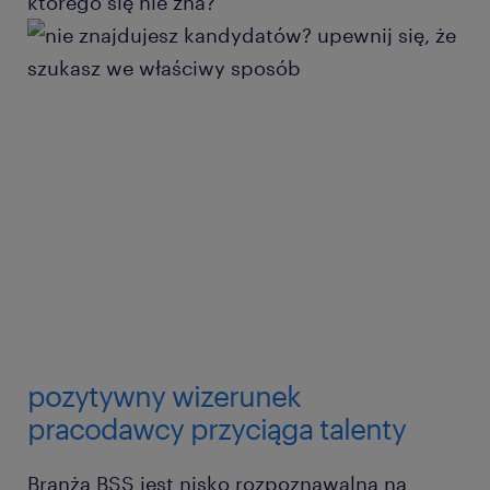
którego się nie zna?
pozytywny wizerunek
pracodawcy przyciąga talenty
Branża BSS jest nisko rozpoznawalna na