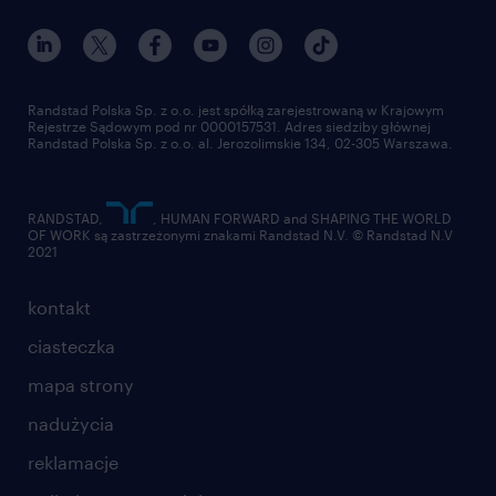
Randstad Polska Sp. z o.o. jest spółką zarejestrowaną w Krajowym
Rejestrze Sądowym pod nr 0000157531. Adres siedziby głównej
Randstad Polska Sp. z o.o. al. Jerozolimskie 134, 02-305 Warszawa.
RANDSTAD,
, HUMAN FORWARD and SHAPING THE WORLD
OF WORK są zastrzeżonymi znakami Randstad N.V. © Randstad N.V
2021
kontakt
ciasteczka
mapa strony
nadużycia
reklamacje