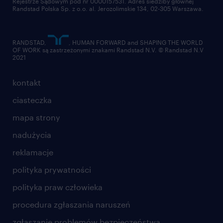
Rejestrze Sądowym pod nr 0000157531. Adres siedziby głównej
Randstad Polska Sp. z o.o. al. Jerozolimskie 134, 02-305 Warszawa.
RANDSTAD,
, HUMAN FORWARD and SHAPING THE WORLD
OF WORK są zastrzeżonymi znakami Randstad N.V. © Randstad N.V
2021
kontakt
ciasteczka
mapa strony
nadużycia
reklamacje
polityka prywatności
polityka praw człowieka
procedura zgłaszania naruszeń
zgłaszanie problemów bezpieczeństwa