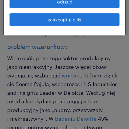
odrzuć
wyzwania związane z rekrutacją
zaakceptuj pliki
wykwalifikowanych pracowników
w sektorze produkcyjnym
problem wizerunkowy
Wiele osób postrzega sektor produkcyjny
jako nieatrakcyjny. Jeszcze więcej obaw
wydają się wzbudzać
wnioski
, którymi dzieli
się Seema Pajula, wiceprezes i US Industries
and Insights Leader w Deloitte. Według niej
młodzi kandydaci postrzegają sektor
produkcyjny jako „nudny, przestarzały
i niekreatywny”. W
badaniu Deloitte
45%
respondentów wymieniło „negatywne