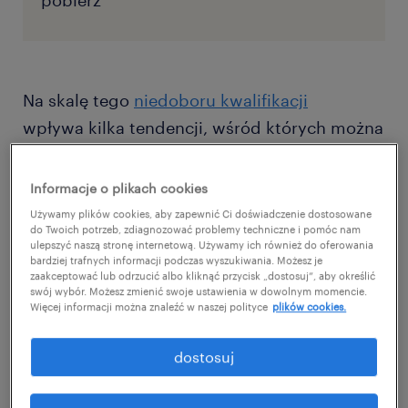
pobierz
Na skalę tego
niedoboru kwalifikacji
wpływa kilka tendencji, wśród których można
wyróżnić starzenie się społeczeństwa
i stopniowe przechodzenie kolejnych
Informacje o plikach cookies
roczników na emeryturę czy przemiany
Używamy plików cookies, aby zapewnić Ci doświadczenie dostosowane
do Twoich potrzeb, zdiagnozować problemy techniczne i pomóc nam
technologiczne.
ulepszyć naszą stronę internetową. Używamy ich również do oferowania
bardziej trafnych informacji podczas wyszukiwania. Możesz je
zaakceptować lub odrzucić albo kliknąć przycisk „dostosuj”, aby określić
Przyjrzeliśmy się największym wyzwaniom
swój wybór. Możesz zmienić swoje ustawienia w dowolnym momencie.
Więcej informacji można znaleźć w naszej polityce
plików cookies.
rekrutacyjnym, z którymi mierzą się obecnie
pracodawcy w sektorze produkcyjnym, i
dostosuj
wskazówki dotyczące tego, jak można
sprostać tym wyzwaniom.