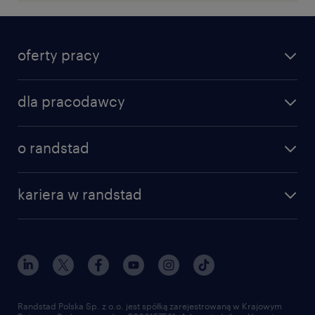
oferty pracy
dla pracodawcy
o randstad
kariera w randstad
Randstad Polska Sp. z o.o. jest spółką zarejestrowaną w Krajowym