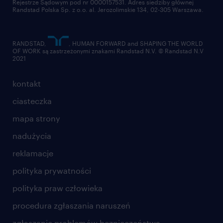
Rejestrze Sądowym pod nr 0000157531. Adres siedziby głównej
Randstad Polska Sp. z o.o. al. Jerozolimskie 134, 02-305 Warszawa.
RANDSTAD,
, HUMAN FORWARD and SHAPING THE WORLD
OF WORK są zastrzeżonymi znakami Randstad N.V. © Randstad N.V
2021
kontakt
ciasteczka
mapa strony
nadużycia
reklamacje
polityka prywatności
polityka praw człowieka
procedura zgłaszania naruszeń
zgłaszanie problemów bezpieczeństwa