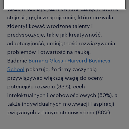
zdobytych w toku edukacji czy zatrudnienia
także może być już niewystarczający. Istotne
staje się głębsze spojrzenie, które pozwala
zidentyfikować wrodzone talenty i
predyspozycje, takie jak kreatywność,
adaptacyjność, umiejętność rozwiązywania
problemów i otwartość na naukę.
Badanie
Burning Glass i Harvard Business
School
pokazuje, że firmy zaczynają
przywiązywać większą wagę do oceny
potencjału rozwoju (83%), cech
intelektualnych i osobowościowych (80%), a
także indywidualnych motywacji i aspiracji
związanych z danym stanowiskiem (80%).