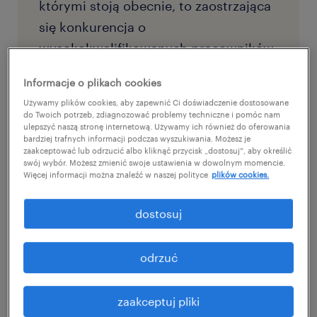
którymi stoją obecnie, to zaostrzająca
się konkurencja o
wysokokwalifikowanych pracowników
(34%) oraz narastający deficyt
Informacje o plikach cookies
specjalistycznych umiejętności (32%).
Używamy plików cookies, aby zapewnić Ci doświadczenie dostosowane
do Twoich potrzeb, zdiagnozować problemy techniczne i pomóc nam
wykraczając poza tradycyjne
ulepszyć naszą stronę internetową. Używamy ich również do oferowania
bardziej trafnych informacji podczas wyszukiwania. Możesz je
podejścia.
zaakceptować lub odrzucić albo kliknąć przycisk „dostosuj”, aby określić
swój wybór. Możesz zmienić swoje ustawienia w dowolnym momencie.
Więcej informacji można znaleźć w naszej polityce
plików cookies.
Liderzy HR raz na zawsze powinni odejść od
utartych schematy polegające na ocenie
dostosuj
kandydatów i pracowników jedynie na
podstawie ich dotychczasowego
odrzuć
doświadczenia. Coraz mocniej obecny w
firmach model oparty na ocenie kompetencji
zaakceptuj pliki