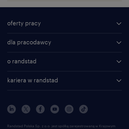
oferty pracy
dla pracodawcy
o randstad
kariera w randstad
Randstad Polska Sp. z o.o. jest spółką zarejestrowaną w Krajowym