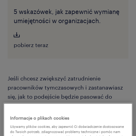
5 wskazówek, jak zapewnić wymianę
umiejętności w organizacjach.
pobierz teraz
Jeśli chcesz zwiększyć zatrudnienie
pracowników tymczasowych i zastanawiasz
się, jak to podejście będzie pasować do
Twojej firmy, warto rozważyć niektóre zalety i
wady tej formy zatrudnienia.
Informacje o plikach cookies
Używamy plików cookies, aby zapewnić Ci doświadczenie dostosowane
do Twoich potrzeb, zdiagnozować problemy techniczne i pomóc nam