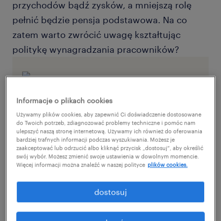
przychodów bądź zysków, a mniejszą rolę
pełnić będzie pensja podstawowa. Na co
zatem warto zwrócić uwagę kształtując
politykę wynagradzania pracowników?
Informacje o plikach cookies
Używamy plików cookies, aby zapewnić Ci doświadczenie dostosowane
do Twoich potrzeb, zdiagnozować problemy techniczne i pomóc nam
ulepszyć naszą stronę internetową. Używamy ich również do oferowania
bardziej trafnych informacji podczas wyszukiwania. Możesz je
jak wypracować najlepszy pakiet
zaakceptować lub odrzucić albo kliknąć przycisk „dostosuj”, aby określić
wynagrodzeń?
swój wybór. Możesz zmienić swoje ustawienia w dowolnym momencie.
Więcej informacji można znaleźć w naszej polityce
plików cookies.
dostosuj
pobierz przewodnik