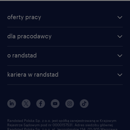
oferty pracy
dla pracodawcy
o randstad
kariera w randstad
Randstad Polska Sp. z o.o. jest spółką zarejestrowaną w Krajowym
Rejestrze Sądowym pod nr 0000157531. Adres siedziby głównej
Randstad Polska Sp. z o.o. al. Jerozolimskie 134, 02-305 Warszawa.