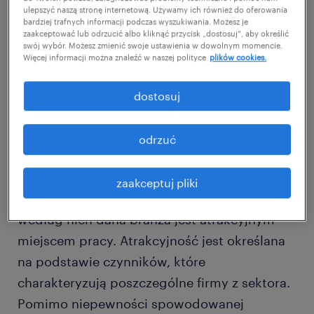
AGD (48 proc.), a także elektroniczny i
ulepszyć naszą stronę internetową. Używamy ich również do oferowania
bardziej trafnych informacji podczas wyszukiwania. Możesz je
elektrotechniczny oraz motoryzacyjny (po 47
zaakceptować lub odrzucić albo kliknąć przycisk „dostosuj”, aby określić
proc.). Całą listę zamykają natomiast
swój wybór. Możesz zmienić swoje ustawienia w dowolnym momencie.
Więcej informacji można znaleźć w naszej polityce
plików cookies.
pracodawcy z sektora ochrony (33 proc.),
sprzedaży hurtowej (30 proc.) i sprzątania
dostosuj
biur (28 proc.).
odrzuć
zaakceptuj pliki
W badaniu ankietowani byli pytani o to, czy
według nich dana branża jest atrakcyjnym
miejscem pracy. Atrakcyjność jest określana
na podstawie czynników, które
charakteryzują poszczególne firmy z sektora.
Pomimo niepewności spowodowanej