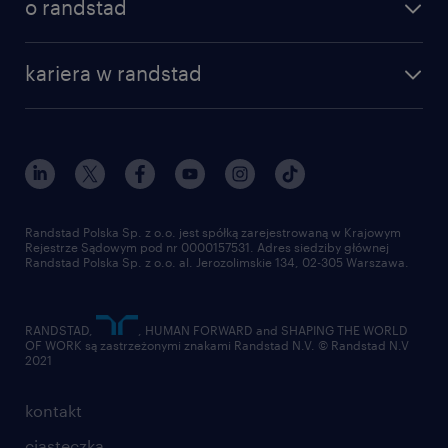
o randstad
kariera w randstad
Randstad Polska Sp. z o.o. jest spółką zarejestrowaną w Krajowym
Rejestrze Sądowym pod nr 0000157531. Adres siedziby głównej
Randstad Polska Sp. z o.o. al. Jerozolimskie 134, 02-305 Warszawa.
RANDSTAD,
, HUMAN FORWARD and SHAPING THE WORLD
OF WORK są zastrzeżonymi znakami Randstad N.V. © Randstad N.V
2021
kontakt
ciasteczka