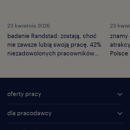
23 kwietnia 2026
23 kwie
badanie Randstad: zostają, choć
znamy d
nie zawsze lubią swoją pracę. 42%
atrakc
niezadowolonych pracowników
Polsce
wykonuje tylko niezbędne
Employ
minimum, a co czwarty nie wierzy
Nowe b
już we własne kompetencje.
Polski rynek pracy w erze
oferty pracy
ostrożności.
dla pracodawcy