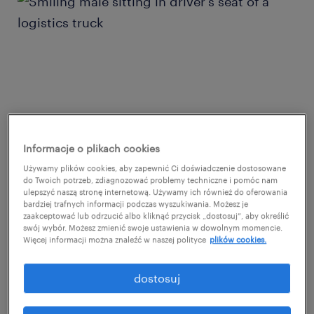
Informacje o plikach cookies
Używamy plików cookies, aby zapewnić Ci doświadczenie dostosowane
do Twoich potrzeb, zdiagnozować problemy techniczne i pomóc nam
ulepszyć naszą stronę internetową. Używamy ich również do oferowania
bardziej trafnych informacji podczas wyszukiwania. Możesz je
zaakceptować lub odrzucić albo kliknąć przycisk „dostosuj”, aby określić
określenie preferowanych
swój wybór. Możesz zmienić swoje ustawienia w dowolnym momencie.
Więcej informacji można znaleźć w naszej polityce
plików cookies.
umiejętności i profilu kandydata.
dostosuj
Identyfikacja niezbędnych umiejętności oraz
idealnego profilu kandydata to kluczowy