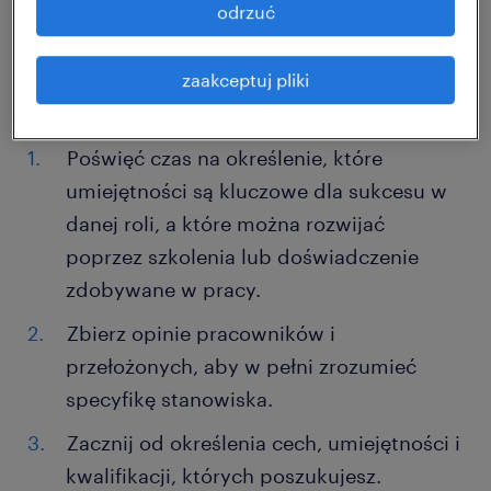
odrzuć
pierwszy krok w każdym
procesie
rekrutacyjnym
. Dlatego przed
zaakceptuj pliki
opublikowaniem nowej oferty pracy:
Poświęć czas na określenie, które
umiejętności są kluczowe dla sukcesu w
danej roli, a które można rozwijać
poprzez szkolenia lub doświadczenie
zdobywane w pracy.
Zbierz opinie pracowników i
przełożonych, aby w pełni zrozumieć
specyfikę stanowiska.
Zacznij od określenia cech, umiejętności i
kwalifikacji, których poszukujesz.